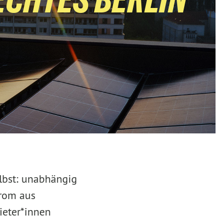
elbst: unabhängig
trom aus
ieter*innen