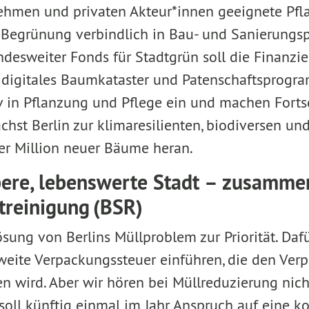
ehmen und privaten Akteur*innen geeignete Pfl
d Begrünung verbindlich in Bau- und Sanierungs
andesweiter Fonds für Stadtgrün soll die Finanzie
n digitales Baumkataster und Patenschaftsprogr
v in Pflanzung und Pflege ein und machen Fortsc
chst Berlin zur klimaresilienten, biodiversen u
er Million neuer Bäume heran.
bere, lebenswerte Stadt – zusamme
dtreinigung (BSR)
sung von Berlins Müllproblem zur Priorität. Daf
tweite Verpackungssteuer einführen, die den Ve
n wird. Aber wir hören bei Müllreduzierung nicht
soll künftig einmal im Jahr Anspruch auf eine ko