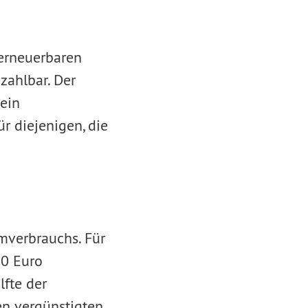
erneuerbaren
zahlbar. Der
 ein
 diejenigen, die
omverbrauchs. Für
20 Euro
lfte der
en vergünstigten