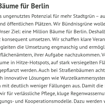
 Bäume für Berlin
s ungenutztes Potenzial für mehr Stadtgrün – au
d öffentlichen Plätzen. Wir Bündnisgrüne woll
nser Ziel: eine Million Bäume für Berlin. Desha
konsequent umsetzen. Wir schaffen klare Verant
begleiten die Umsetzung engmaschig und ermögl
flächenämtern, ihrer Aufgabe nachzukommen. Vo
ume in Hitze-Hotspots, auf stark versiegelten Fl
gepflanzt werden. Auch bei Straßenbäumen acht
urch innovative Lösungen wie Wurzelkammersys
mit deutlich weniger Fällungen aus. Damit die
wir für verlässliche Pflege, kluge Regenwassern
ligungs- und Kooperationsmodelle. Dazu werden