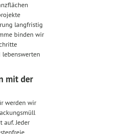
anzflächen
projekte
rung langfristig
amme binden wir
hritte
nd lebenswerten
n mit der
ür werden wir
rpackungsmüll
 auf. Jeder
stenfreie