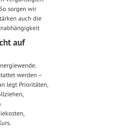
So sorgen wir
stärken auch die
eunabhängigkeit
cht auf
Energiewende.
tattet werden –
 legt Prioritäten,
llziehen,
m
iekosten,
Kurs.