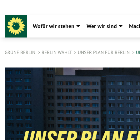
Wofür wir stehen
Wer wir sind
Mac
GRÜNE BERLIN
BERLIN WÄHLT
UNSER PLAN FÜR BERLIN
U
UNSER PLAN F