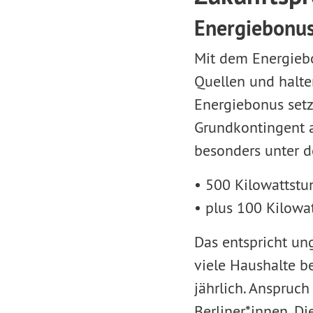
Energiebonus
Mit dem Energiebo
Quellen und halte
Energiebonus setz
Grundkontingent a
besonders unter d
• 500 Kilowattstu
• plus 100 Kilowa
Das entspricht un
viele Haushalte b
jährlich. Anspruc
Berliner*innen. D