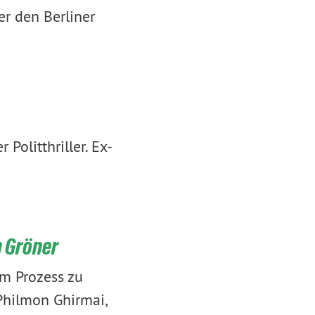
r den Berliner
Politthriller. Ex-
h Gröner
im Prozess zu
Philmon Ghirmai,