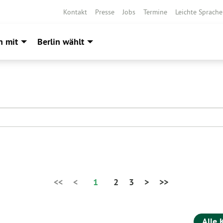
Kontakt
Presse
Jobs
Termine
Leichte Sprache
h mit
Berlin wählt
<<
<
1
2
3
>
>>
Alle 