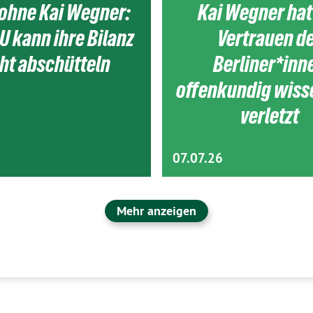
ohne Kai Wegner:
Kai Wegner hat
U kann ihre Bilanz
Vertrauen d
ht abschütteln
Berliner*inn
offenkundig wiss
verletzt
07.07.26
Mehr anzeigen