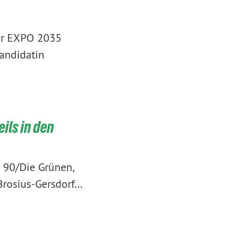
er EXPO 2035
andidatin
ils in den
 90/Die Grünen,
Brosius-Gersdorf…