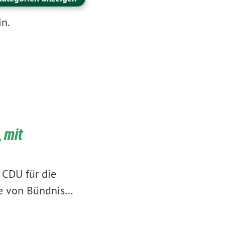
in.
 mit
 CDU für die
de von Bündnis…