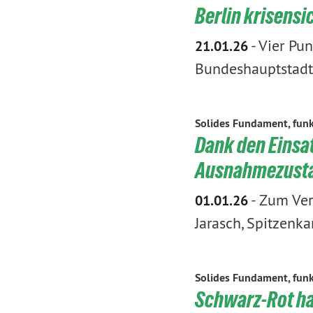
Berlin krisens
-
Vier Pun
21.01.26
Bundeshauptstadt
Solides Fundament, funk
Dank den Einsat
Ausnahmezust
-
Zum Verl
01.01.26
Jarasch, Spitzenk
Solides Fundament, funk
Schwarz-Rot hat