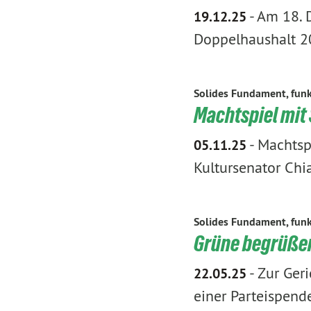
-
Am 18. 
19.12.25
Doppelhaushalt 2
Solides Fundament, funk
Machtspiel mit
-
Machtspi
05.11.25
Kultursenator Chi
Solides Fundament, funk
Grüne begrüßen
-
Zur Geri
22.05.25
einer Parteispen