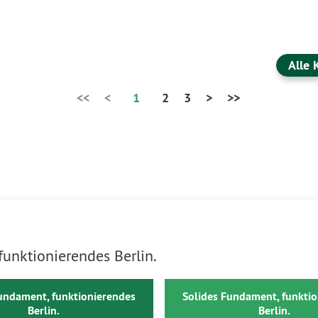
Alle 
<<
<
1
2
3
>
>>
unktionierendes Berlin.
undament, funktionierendes
Solides Fundament, funkti
Berlin.
Berlin.