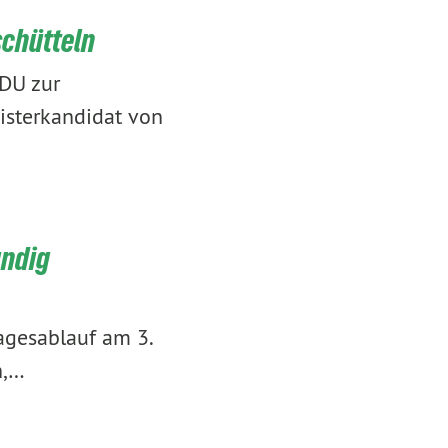
schütteln
CDU zur
isterkandidat von
undig
agesablauf am 3.
h,…