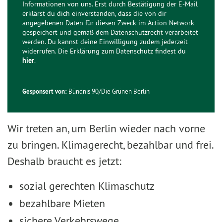
Informationen von uns. Erst durch Bestätigung der E-Mail
erklärst du dich einverstanden, dass die von dir
angegebenen Daten für diesen Zweck im Action Network
gespeichert und gemäß dem Datenschutzrecht verarbeitet
werden. Du kannst deine Einwilligung zudem jederzeit
widerrufen. Die Erklärung zum Datenschutz findest du
hier
.
Gesponsert von:
Bündnis 90/Die Grünen Berlin
Wir treten an, um Berlin wieder nach vorne
zu bringen. Klimagerecht, bezahlbar und frei.
Deshalb braucht es jetzt:
sozial gerechten Klimaschutz
bezahlbare Mieten
sichere Verkehrswege