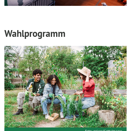
Wahlprogramm
Foto: golero/GettyImages