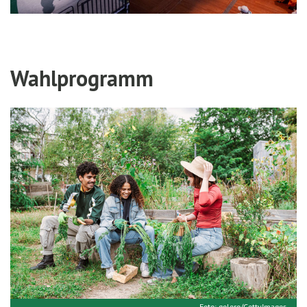
Wahlprogramm
Foto: golero/GettyImages