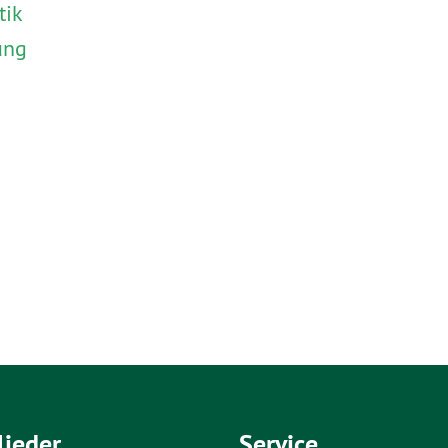
tik
ung
lieder
Service