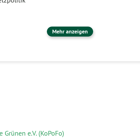
tzpolitik
Mehr anzeigen
 Grünen e.V. (KoPoFo)