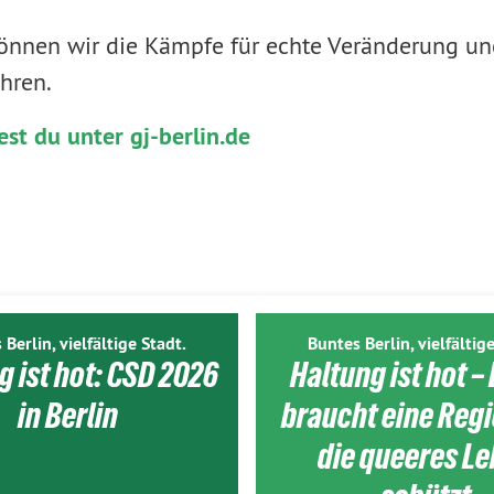
nnen wir die Kämpfe für echte Veränderung un
ühren.
est du unter gj-berlin.de
 Berlin, vielfältige Stadt.
Buntes Berlin, vielfältige
g ist hot: CSD 2026
Haltung ist hot – 
in Berlin
braucht eine Reg
die queeres L