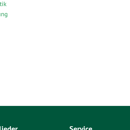
tik
ung
lieder
Service