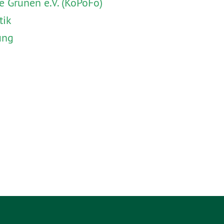
 Grünen e.V. (KoPoFo)
tik
ung