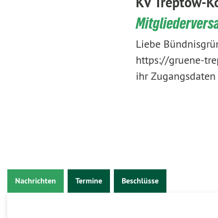
KV Treptow-K
Mitgliederver
Liebe Bündnisgrüne
https://gruene-tr
ihr Zugangsdaten
Nachrichten
Termine
Beschlüsse