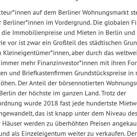
kteur*innen auf dem Berliner Wohnungsmarkt ste
r Berliner*innen im Vordergrund. Die globalen F
 die Immobilienpreise und Mieten in Berlin und
e vor ist zwar ein Großteil des städtischen Gru
 Kleineigentümer*innen, aber durch das weltwe
n immer mehr Finanzinvestor*innen mit ihren Fon
en und Brief­kastenfirmen Grundstückspreise in r
hen. Der Anteil der börsennotierten Wohnungs
Berlin der höchste im ganzen Land. Trotz der
dnung wurde 2018 fast jede hundertste Mietw
ewandelt, das ist knapp unter dem Niveau de
 Häuser werden zu überhöhten Preisen angekauf
und als Einzeleigentum weiter zu verkaufen. Der