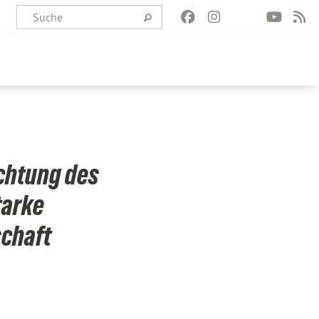
chtung des
tarke
chaft