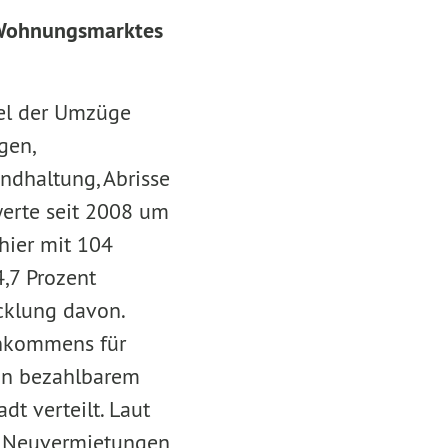
 Wohnungsmarktes
tel der Umzüge
gen,
ndhaltung, Abrisse
werte seit 2008 um
hier mit 104
,7 Prozent
cklung davon.
einkommens für
von bezahlbarem
t verteilt. Laut
ch Neuvermietungen