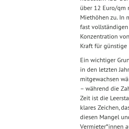
über 12 Euro/qm 
Miethöhen zu. In 
fast vollständige
Konzentration von 
Kraft für günstig
Ein wichtiger Grun
in den letzten Ja
mitgewachsen wäre
– während die Za
Zeit ist die Leer­
klares Zeichen, d
diesen Mangel und
Vermieter*innen a