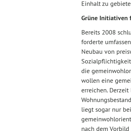
Einhalt zu gebiete
Grüne Initiativen
Bereits 2008 schl
forderte umfasse
Neubau von preis
Sozialpflichtigke
die gemeinwohlori
wollen eine geme
erreichen. Derzeit
Wohnungsbestande
liegt sogar nur bei
gemeinwohlorienti
nach dem Vorbild