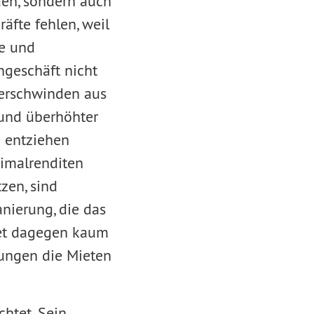
den, sondern auch
äfte fehlen, weil
ne und
ngeschäft nicht
verschwinden aus
 und überhöhter
e entziehen
ximalrenditen
zen, sind
anierung, die das
ndet dagegen kaum
rungen die Mieten
chtet. Sein