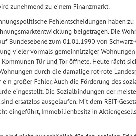
ird zunehmend zu einem Finanzmarkt.
nungspolitische Fehlentscheidungen haben zu 
Wohnungsmarktentwicklung beigetragen. Die Wo
 auf Bundesebene zum 01.01.1990 von Schwarz-G
e­rung vieler vormals gemeinnütziger Wohnungen
 Kom­munen Tür und Tor öffnete. Heute rächt sic
r Wohnungen durch die damalige rot-rote Landes
ar ein großer Fehler. Auch die Förderung des sozi
e eingestellt. Die Sozialbin­dungen der meist
ind ersatzlos ausgelaufen. Mit dem REIT-Geset
t eingeführt, Immobilienbesitz in Aktien­gesell