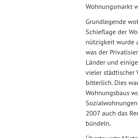
Wohnungsmarkt w
Grundlegende woh
Schief­lage der 
nützigkeit wur­de
was der Privatisi
Länder und einige
vieler städtische
bitterlich. Dies w
Wohnungsbaus wurd
Sozialwohnungen s
2007 auch das Rech
bündeln.