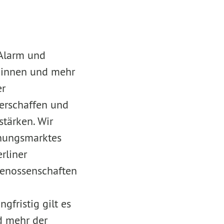
 Alarm und
*innen und mehr
er
erschaffen und
tärken. Wir
hnungsmarktes
rliner
Genossenschaften
fristig gilt es
d mehr der