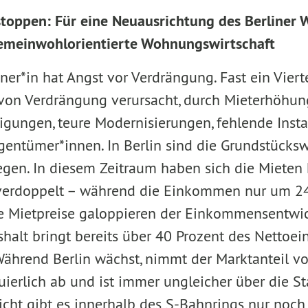
toppen: Für eine Neuausrichtung des Berliner
gemeinwohlorientierte Wohnungswirtschaft
iner*in hat Angst vor Verdrängung. Fast ein Vier
von Verdrängung verursacht, durch Mieterhöhun
gungen, teure Modernisierungen, fehlende Insta
gen­tümer*innen. In Berlin sind die Grundstücks
egen. In diesem Zeitraum haben sich die Mieten 
 verdoppelt – während die Einkommen nur um 24
ie Mietpreise galoppieren der Einkommensentwi
shalt bringt bereits über 40 Prozent des Netto
ährend Berlin wächst, nimmt der Marktanteil 
erlich ab und ist immer ungleicher über die Stad
cht gibt es innerhalb des S-Bahnrings nur no