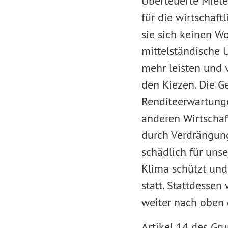
Überteuerte Miete
für die wirtschaft
sie sich keinen W
mittelständische 
mehr leisten und 
den Kiezen. Die G
Renditeerwartunge
anderen Wirtschaft
durch Verdrängun
schädlich für unse
Klima schützt und
statt. Stattdesse
weiter nach oben 
Artikel 14 des Gru