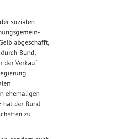
der sozialen
hnungsgemein­
elb abgeschafft,
 durch Bund,
h der Verkauf
regierung
alen
en ehemaligen
z hat der Bund
schaften zu