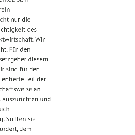
rein
icht nur die
chtigkeit des
wirtschaft. Wir
ht. Für den
etzgeber diesem
r sind für den
entierte Teil der
chaftsweise an
s auszurichten und
Auch
. Sollten sie
fordert, dem