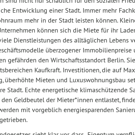
n sind nicht nur schädlich für den sozialen Frie
liche Entwicklung einer Stadt. Immer mehr Fachkr
ohnraum mehr in der Stadt leisten können. Klei
Unternehmen können sich die Miete für ihr Lade
viele Dienstleistungen des alltäglichen Lebens 
eschäfts­modelle überzogener Immobilienpreise
n gefährden den Wirtschaftsstandort Berlin. Si
sbereichen Kaufkraft. Investitionen, die auf Ma
g, überhöhte Mieten und Luxuswohnungsbau set
re Stadt. Echte energetische klima­schützende S
 den Geldbeutel der Mieter*innen entlastet, fi
n werden mit vorgeblich energie­sparenden Sanie
getrieben.
ndgesetzes sieht klar vor, dass „Eigentum verpfli