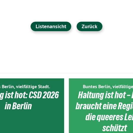
Listenansicht
Zurück
 Berlin, vielfältige Stadt.
Buntes Berlin, vielfältige
g ist hot: CSD 2026
Haltung ist hot – 
in Berlin
braucht eine Reg
die queeres L
schützt