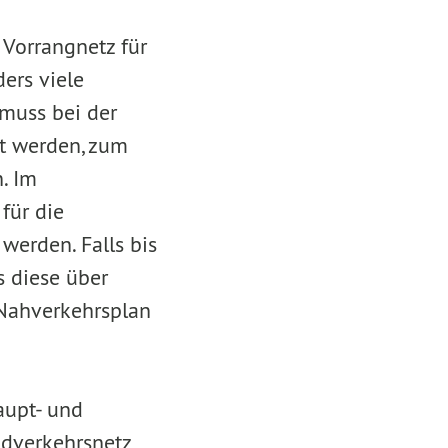
 Vorrangnetz für
ers viele
 muss bei der
gt werden, zum
. Im
für die
werden. Falls bis
s diese über
 Nahverkehrsplan
aupt- und
adverkehrsnetz