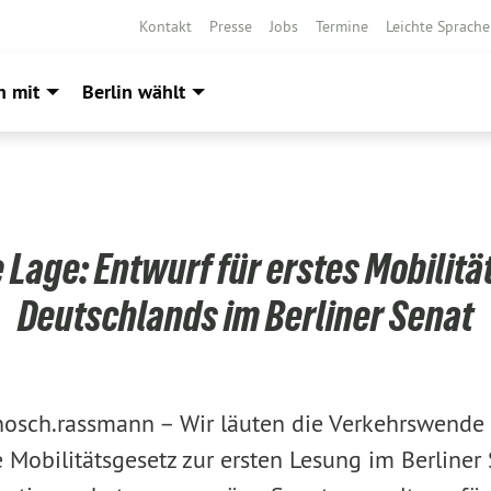
Kontakt
Presse
Jobs
Termine
Leichte Sprache
h mit
Berlin wählt
 Lage: Entwurf für erstes Mobilit
Deutschlands im Berliner Senat
nosch.rassmann –
Wir läuten die Verkehrswende 
 Mobilitätsgesetz zur ersten Lesung im Berliner 