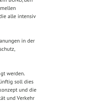
rmellen
e alle intensiv
Planungen in der
schutz,
igt werden.
nftig soll dies
skonzept und die
tät und Verkehr