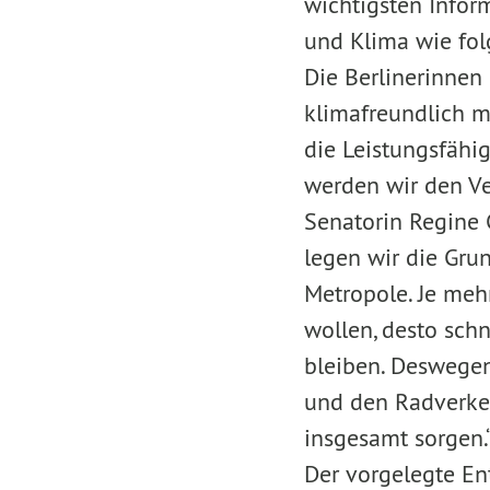
wichtigsten Infor
und Klima wie fo
Die Berlinerinnen
klimafreundlich mo
die Leistungsfähig
werden wir den Ve
Senatorin Regine 
legen wir die Gru
Metropole. Je me
wollen, desto sch
bleiben. Deswegen
und den Radverkeh
insgesamt sorgen.
Der vorgelegte Ent