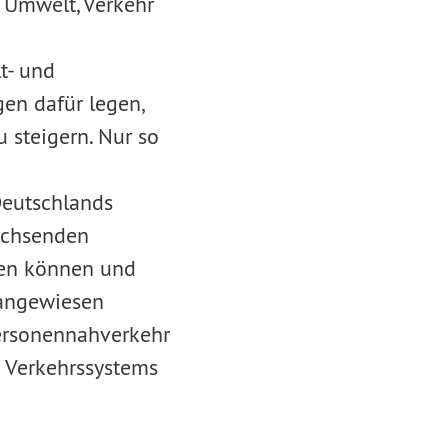
 Umwelt, Verkehr
t- und
gen dafür legen,
 steigern. Nur so
Deutschlands
wachsenden
gen können und
 angewiesen
Personennahverkehr
 Verkehrssystems