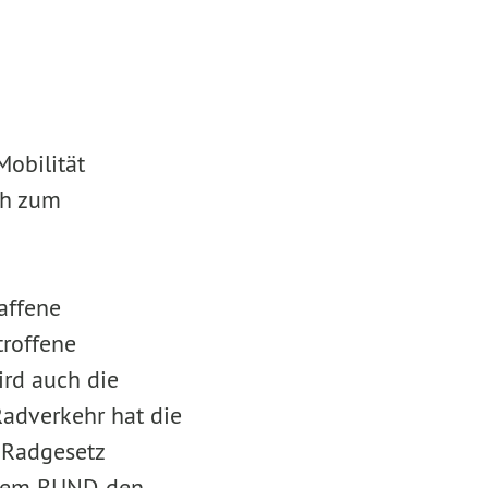
Mobilität
ch zum
affene
troffene
ird auch die
Radverkehr hat die
 Radgesetz
 dem BUND, den