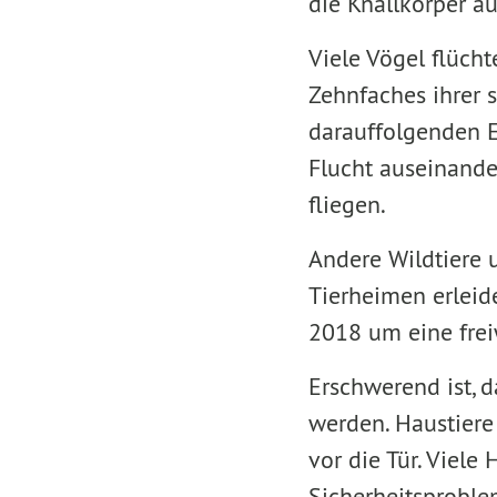
die Knallkörper au
Viele Vögel flücht
Zehnfaches ihrer 
darauffolgenden 
Flucht auseinande
fliegen.
Andere Wildtiere 
Tierheimen erleide
2018 um eine fre
Erschwerend ist, 
werden. Haustiere
vor die Tür. Viel
Sicherheitsproble