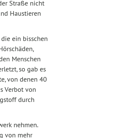
der Straße nicht
und Haustieren
 die ein bisschen
 Hörschäden,
erden Menschen
letzt, so gab es
fte, von denen 40
s Verbot von
gstoff durch
rwerk nehmen.
ung von mehr