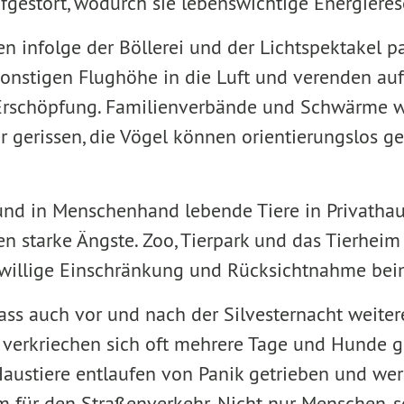
fgestört, wodurch sie lebenswichtige Energieres
en infolge der Böllerei und der Lichtspektakel 
sonstigen Flughöhe in die Luft und verenden au
Erschöpfung. Familienverbände und Schwärme w
r gerissen, die Vögel können orientierungslos g
und in Menschenhand lebende Tiere in Privatha
n starke Ängste. Zoo, Tierpark und das Tierheim
iwillige Einschränkung und Rücksichtnahme bei
dass auch vor und nach der Silvesternacht weiter
 verkriechen sich oft mehrere Tage und Hunde 
e Haustiere entlaufen von Panik getrieben und w
m für den Straßenverkehr. Nicht nur Menschen, 