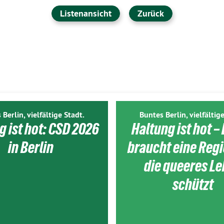
Listenansicht
Zurück
 Berlin, vielfältige Stadt.
Buntes Berlin, vielfältige
g ist hot: CSD 2026
Haltung ist hot – 
in Berlin
braucht eine Reg
die queeres L
schützt