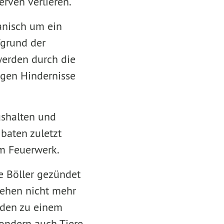
erven verlieren.
panisch um ein
fgrund der
erden durch die
egen Hindernisse
ushalten und
 baten zuletzt
m Feuerwerk.
e Böller gezündet
gehen nicht mehr
erden zu einem
sondern auch Tiere