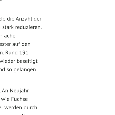
de die Anzahl der
stark reduzieren.
0-fache
ester auf den
en. Rund 191
wieder beseitigt
und so gelangen
. An Neujahr
e wie Füchse
el werden durch