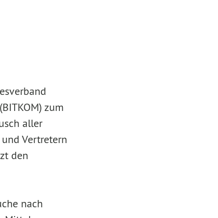
desverband
. (BITKOM) zum
usch aller
 und Vertretern
tzt den
Suche nach