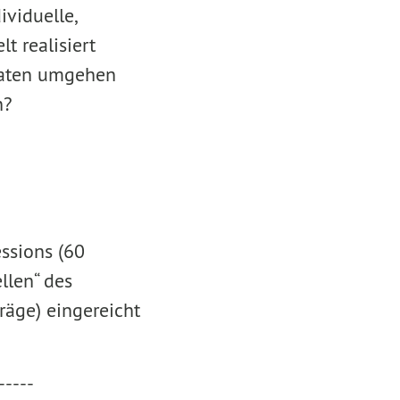
viduelle,
t realisiert
 Daten umgehen
n?
essions (60
llen“ des
äge) eingereicht
-----