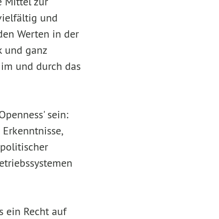
 Mittel zur
ielfältig und
den Werten in der
ik und ganz
 im und durch das
Openness' sein:
 Erkenntnisse,
olitischer
Betriebssystemen
s ein Recht auf