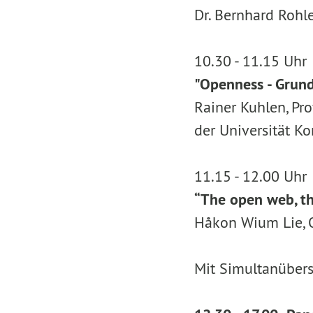
Dr. Bernhard Ro
10.30 - 11.15 Uh
"Openness - Grun
Rainer Kuhlen, Pr
der Universität
11.15 - 12.00 Uh
“The open web, t
Håkon Wium Lie, O
Mit Simultanübers