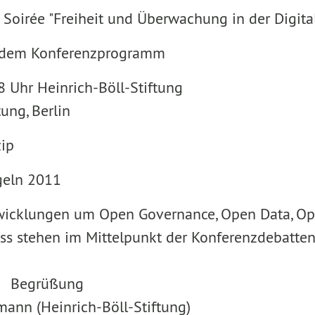
 Soirée "Freiheit und Überwachung in der Digital
t dem Konferenzprogramm
8 Uhr Heinrich-Böll-Stiftung
tung, Berlin
zip
geln 2011
twicklungen um Open Governance, Open Data, Op
s stehen im Mittelpunkt der Konferenzdebatten
hr Begrüßung
mann (Heinrich-Böll-Stiftung)