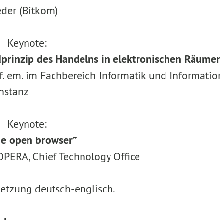
hleder (Bitkom)
r Keynote:
dprinzip des Handelns in elektronischen Räume
of. em. im Fachbereich Informatik und Informati
 Konstanz
r Keynote:
he open browser”
PERA, Chief Technology Office
etzung deutsch-englisch.