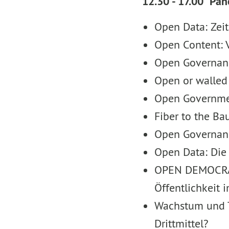
12.30 - 17.00 Pan
Open Data: Zeit
Open Content: 
Open Governanc
Open or walled
Open Governmen
Fiber to the Ba
Open Governance
Open Data: Die 
OPEN DEMOCRACY:
Öffentlichkeit i
Wachstum und T
Drittmittel?