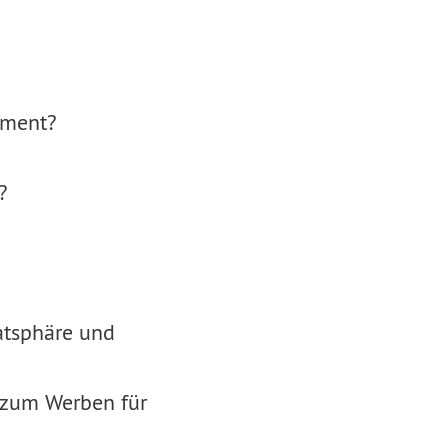
ement?
?
atsphäre und
 zum Werben für