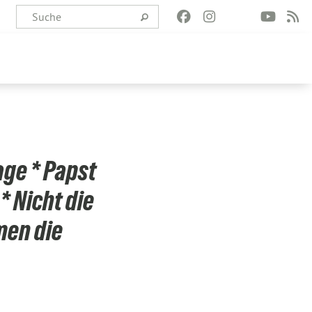
age * Papst
 Nicht die
men die