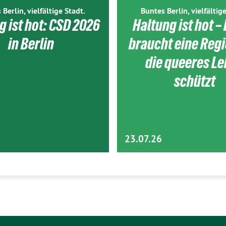
 Berlin, vielfältige Stadt.
Buntes Berlin, vielfältige
g ist hot: CSD 2026
Haltung ist hot – 
in Berlin
braucht eine Reg
die queeres L
schützt
23.07.26