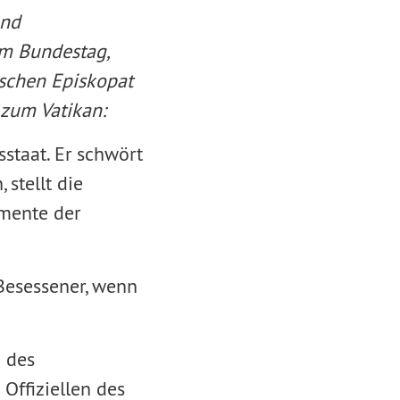
und
im Bundestag,
schen Episkopat
zum Vatikan:
sstaat. Er schwört
stellt die
amente der
Besessener, wenn
e des
ffiziellen des