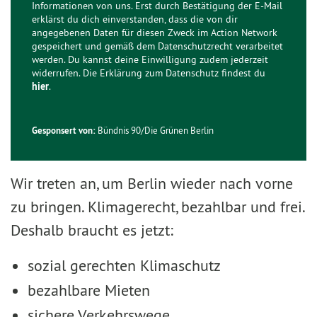
Informationen von uns. Erst durch Bestätigung der E-Mail
erklärst du dich einverstanden, dass die von dir
angegebenen Daten für diesen Zweck im Action Network
gespeichert und gemäß dem Datenschutzrecht verarbeitet
werden. Du kannst deine Einwilligung zudem jederzeit
widerrufen. Die Erklärung zum Datenschutz findest du
hier
.
Gesponsert von:
Bündnis 90/Die Grünen Berlin
Wir treten an, um Berlin wieder nach vorne
zu bringen. Klimagerecht, bezahlbar und frei.
Deshalb braucht es jetzt:
sozial gerechten Klimaschutz
bezahlbare Mieten
sichere Verkehrswege