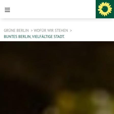
GRÜNE BERLIN
WOFÜR WIR STEHEN
BUNTES BERLIN, VIELFÄLTIGE STADT.