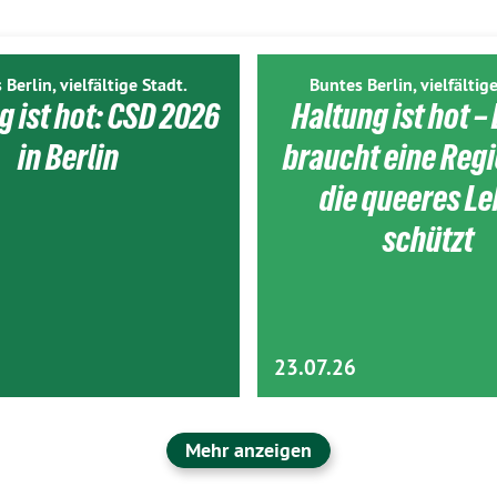
 Berlin, vielfältige Stadt.
Buntes Berlin, vielfältige
g ist hot: CSD 2026
Haltung ist hot – 
in Berlin
braucht eine Reg
die queeres L
schützt
23.07.26
Mehr anzeigen