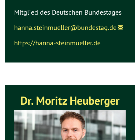
Mitglied des Deutschen Bundestages
hanna.steinmueller@
bundestag.de
https://hanna-steinmueller.de
Dr. Moritz Heuberger