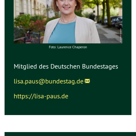
Foto: Laurence Chaperon
Mitglied des Deutschen Bundestages
lisa.paus@
bundestag.de
https://lisa-paus.de