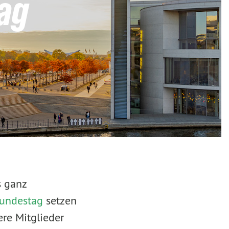
ag
s ganz
undestag
setzen
ere Mitglieder