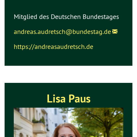
Mitglied des Deutschen Bundestages
andreas.audretsch@bundestag.de
https://andreasaudretsch.de
Lisa Paus