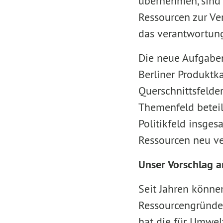
übernehmen, sind s
Ressourcen zur Ve
das verantwortung
Die neue Aufgaben
Berliner Produktk
Querschnittsfelde
Themenfeld beteil
Politikfeld insge
Ressourcen neu ve
Unser Vorschlag a
Seit Jahren könne
Ressourcengründ
hat die für Umwel