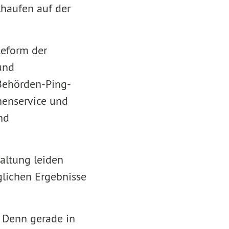
lhaufen auf der
Reform der
und
Behörden-Ping-
nenservice und
nd
altung leiden
öglichen Ergebnisse
. Denn gerade in