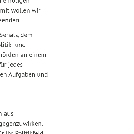
die nötigen
mit wollen wir
beenden.
 Senats, dem
itik- und
Behörden an einem
ür jedes
nnen Aufgaben und
h aus
gegenzuwirken,
 Ihr Politikfeld