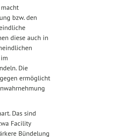
 macht
tung bzw. den
indliche
nen diese auch in
meindlichen
 im
ndeln. Die
ngegen ermöglicht
abenwahrnehmung
art. Das sind
wa Facility
stärkere Bündelung