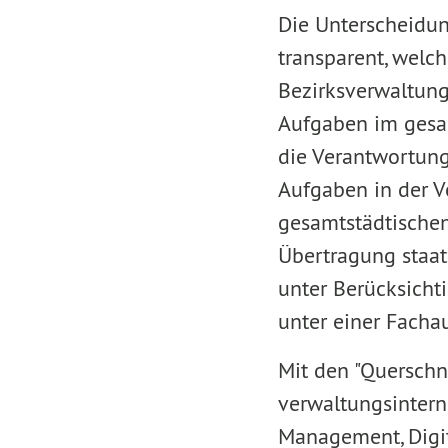
Die Unterscheidu
transparent, welc
Bezirksverwaltun
Aufgaben im gesam
die Verantwortun
Aufgaben in der V
gesamtstädtischen
Übertragung staat
unter Berücksich
unter einer Facha
Mit den "Querschn
verwaltungsinterne
Management, Digit