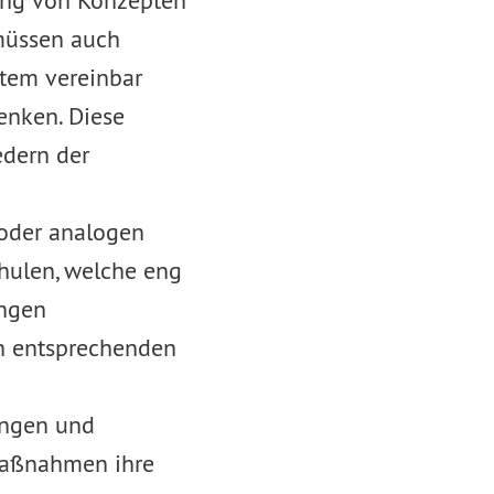
lung von Konzepten
müssen auch
stem vereinbar
enken. Diese
edern der
 oder analogen
chulen, welche eng
ungen
en entsprechenden
ungen und
-Maßnahmen ihre