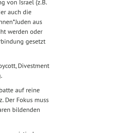
 von Israel (z.B.
er auch die
innen*Juden aus
cht werden oder
erbindung gesetzt
oycott, Divestment
.
atte auf reine
rz. Der Fokus muss
aren bildenden