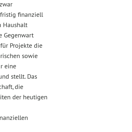
 zwar
istig finanziell
m Haushalt
che Gegenwart
für Projekte die
rischen sowie
r eine
nd stellt. Das
haft, die
ten der heutigen
nanziellen