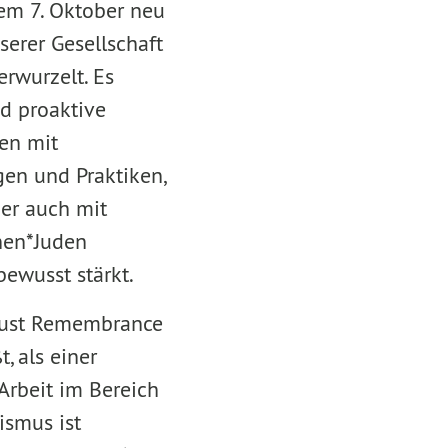
em 7. Oktober neu
serer Gesellschaft
rwurzelt. Es
nd proaktive
en mit
gen und Praktiken,
ber auch mit
nen*Juden
bewusst stärkt.
caust Remembrance
, als einer
 Arbeit im Bereich
ismus ist