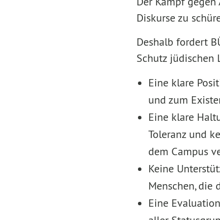
Der Kampf gegen A
Diskurse zu schür
Deshalb fordert 
Schutz jüdischen 
Eine klare Pos
und zum Existen
Eine klare Hal
Toleranz und ke
dem Campus ver
Keine Unterstüt
Menschen, die d
Eine Evaluatio