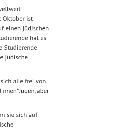
weltweit
 Oktober ist
uf einen jüdischen
tudierende hat es
he Studierende
e jüdische
ich alle frei von
innen*Juden, aber
n sie sich auf
ische