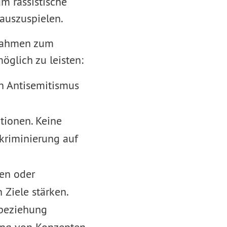
m rassistische
auszuspielen.
ßnahmen zum
öglich zu leisten:
n Antisemitismus
tionen. Keine
kriminierung auf
nen oder
Ziele stärken.
nbeziehung