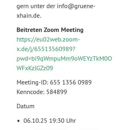
gern unter der info@gruene-
xhain.de.
Beitreten Zoom Meeting
https://eu02web.zoom-
x.de/j/65513560989?
pwd=bi9qWmpuMm9oWEYzTkM0O
WFxKzlGZz09
Meeting-ID: 655 1356 0989
Kenncode: 584899
Datum
06.10.25 19:30 Uhr