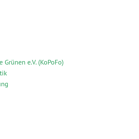
 Grünen e.V. (KoPoFo)
tik
ung