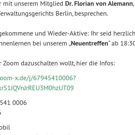
r mit unserem Mitglied
Dr. Florian von Alemann
erwaltungsgerichts Berlin, besprechen.
gekommene und Wieder-Aktive: Ihr seid herzlic
nnenlernen bei unserem „
Neuentreffen
“ ab 18:3
r Zoom dazuschalten wollt, hier die Infos:
zoom-x.de/j/67945410006?
krS1JQVnJrREU3M0hzUT09
4541 0006
6
obil