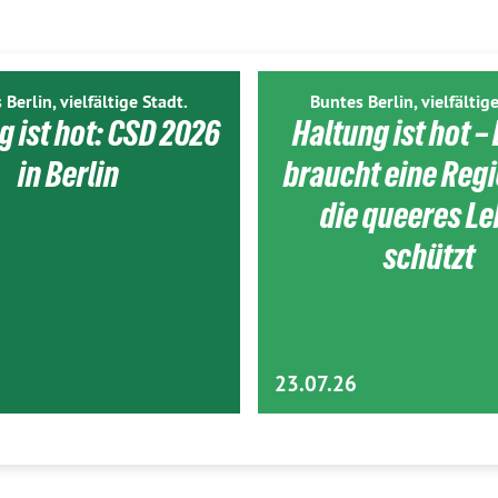
 Berlin, vielfältige Stadt.
Buntes Berlin, vielfältige
g ist hot: CSD 2026
Haltung ist hot – 
in Berlin
braucht eine Reg
die queeres L
schützt
23.07.26