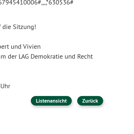
67945410006#,,,,*630536#
 die Sitzung!
bert und Vivien
am der LAG Demokratie und Recht
 Uhr
Listenansicht
Zurück