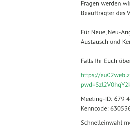
Fragen werden wi
Beauftragter des V
Für Neue, Neu-An
Austausch und Ke
Falls Ihr Euch übe
https://eu02web.
pwd=Szl2V0hqY2
Meeting-ID: 679 
Kenncode: 63053
Schnelleinwahl m