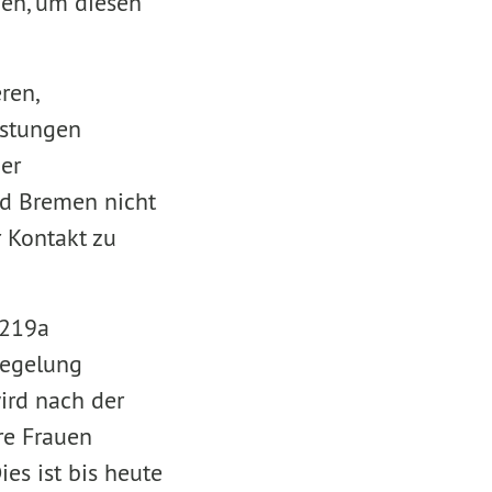
en, um diesen
ren,
istungen
ner
nd Bremen nicht
r Kontakt zu
 219a
regelung
ird nach der
re Frauen
es ist bis heute