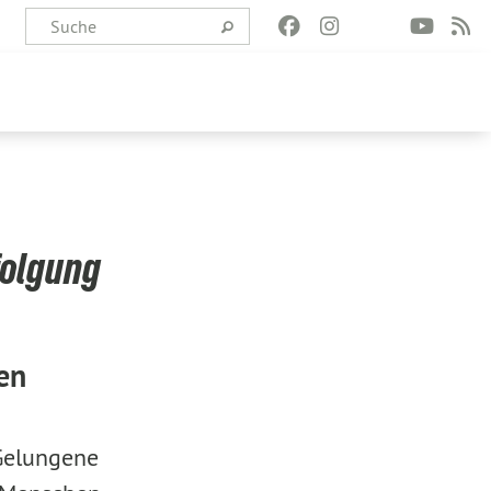
folgung
en
 Gelungene