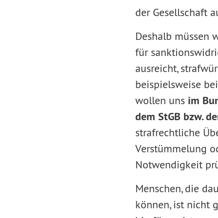
der Gesellschaft a
Deshalb müssen wi
für sanktionswidri
ausreicht, strafwü
beispielsweise be
wollen uns
im Bun
dem StGB bzw. de
strafrechtliche Ü
Verstümmelung ode
Notwendigkeit prü
Menschen, die dau
können, ist nicht 