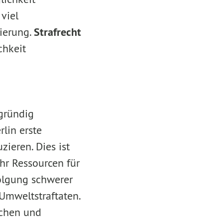
 viel
ierung.
Strafrecht
chkeit
gründig
lin erste
zieren. Dies ist
ehr Ressourcen für
folgung schwerer
 Umweltstraftaten.
achen und