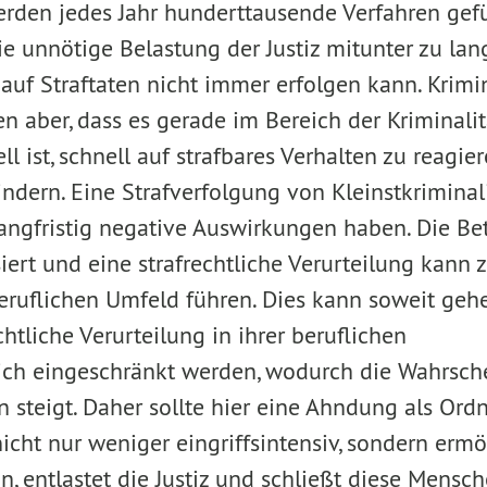
rden jedes Jahr hunderttausende Verfahren gef
e unnötige Belastung der Justiz mitunter zu lan
 auf Straftaten nicht immer erfolgen kann. Krim
n aber, dass es gerade im Bereich der Kriminali
l ist, schnell auf strafbares Verhalten zu reagie
indern. Eine Strafverfolgung von Kleinstkrimina
langfristig negative Auswirkungen haben. Die B
iert und eine strafrechtliche Verurteilung kann
eruflichen Umfeld führen. Dies kann soweit geh
chtliche Verurteilung in ihrer beruflichen
ich eingeschränkt werden, wodurch die Wahrsche
n steigt. Daher sollte hier eine Ahndung als Or
 nicht nur weniger eingriffsintensiv, sondern erm
n, entlastet die Justiz und schließt diese Mensc