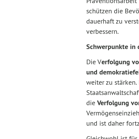
Präventionsarbeit
schützen die Bevö
dauerhaft zu vers
verbessern.
Schwerpunkte in d
Die V
erfolgung vo
und
demokratiefe
weiter zu stärken.
Staatsanwaltschaf
die
Verfolgung von
Vermögenseinziehun
und ist daher fort
Gleichwohl ist für