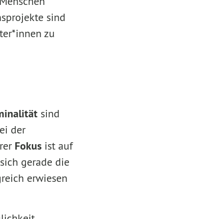
r Menschen
nsprojekte sind
ter*innen zu
inalität
sind
ei der
rer
Fokus
ist auf
sich gerade die
greich erwiesen
lichkeit