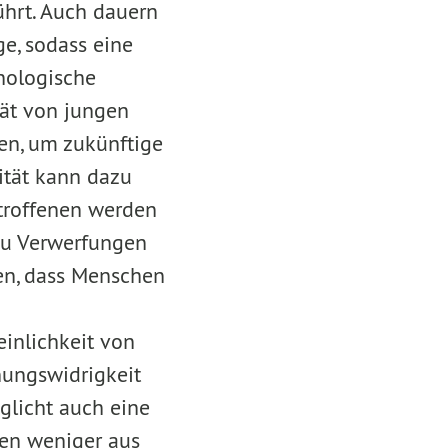
ührt. Auch dauern
ge, sodass eine
inologische
tät von jungen
ren, um zukünftige
lität kann dazu
etroffenen werden
 zu Verwerfungen
en, dass Menschen
inlichkeit von
dnungswidrigkeit
öglicht auch eine
hen weniger aus