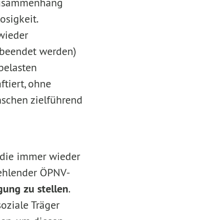
m Zusammenhang
sigkeit.
wieder
 beendet werden)
belasten
tiert, ohne
nschen zielführend
 die immer wieder
fehlender ÖPNV-
gung zu stellen
.
oziale Träger