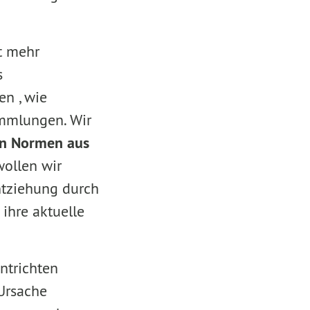
t mehr
s
en , wie
ammlungen. Wir
en Normen aus
ollen wir
entziehung durch
ihre aktuelle
ntrichten
 Ursache