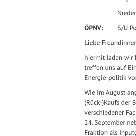
Niederkirchne
ÖPNV:
S/U Po
Liebe Freundinnen
hiermit laden wir
treffen uns auf E
Energie-politik v
Wie im August ang
(Rück-)Kaufs der 
verschiedener Fac
24. September ne
Fraktion als Inpu