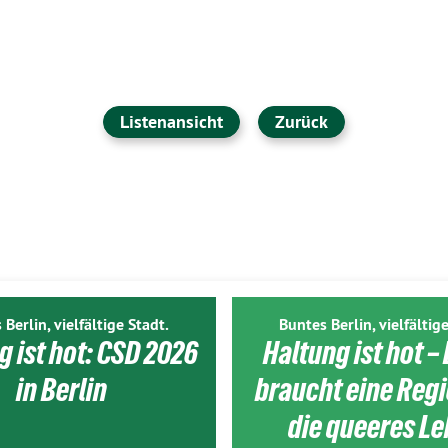
Listenansicht
Zurück
 Berlin, vielfältige Stadt.
Buntes Berlin, vielfältige
g ist hot: CSD 2026
Haltung ist hot – 
in Berlin
braucht eine Reg
die queeres L