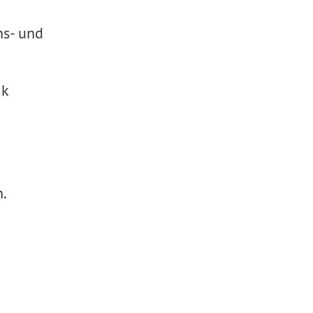
ns- und
ik
h.