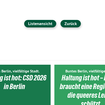
Listenansicht
Zurück
 Berlin, vielfältige Stadt.
Buntes Berlin, vielfältige
g ist hot: CSD 2026
Haltung ist hot – 
in Berlin
braucht eine Reg
die queeres L
schützt