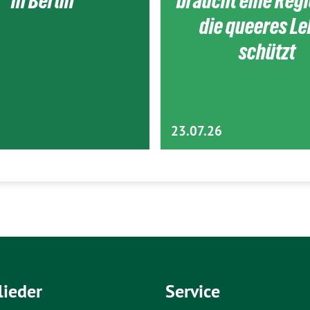
in Berlin
braucht eine Reg
die queeres L
schützt
23.07.26
lieder
Service