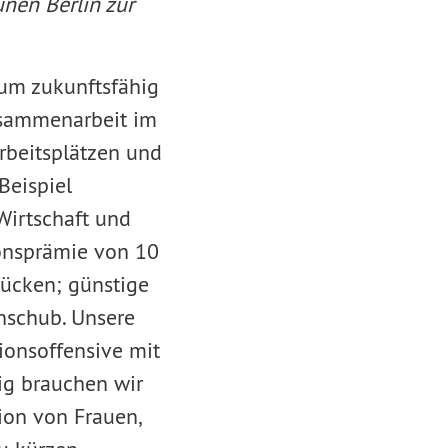
nen Berlin zur
 um zukunftsfähig
usammenarbeit im
Arbeitsplätzen und
Beispiel
 Wirtschaft und
ionsprämie von 10
Rücken; günstige
Anschub. Unsere
tionsoffensive mit
ig brauchen wir
ion von Frauen,