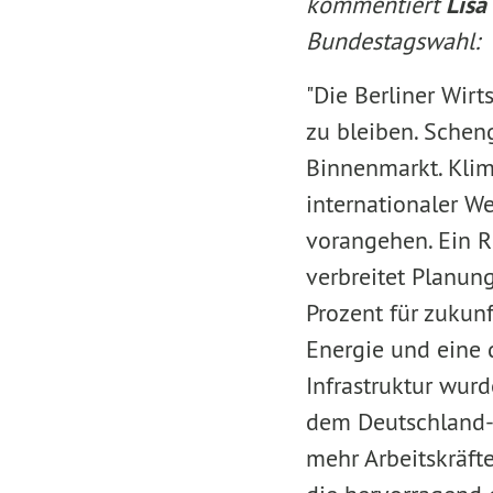
kommentiert
Lisa
Bundestagswahl:
"Die Berliner Wirt
zu bleiben. Sche
Binnenmarkt. Klim
internationaler We
vorangehen. Ein Rü
verbreitet Planun
Prozent für zukun
Energie und eine 
Infrastruktur wurd
dem Deutschland-F
mehr Arbeitskräft