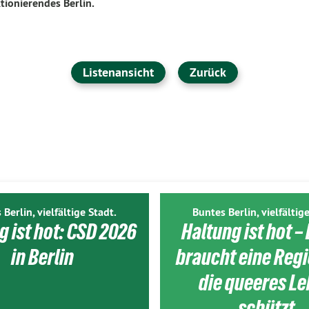
tionierendes Berlin.
Listenansicht
Zurück
 Berlin, vielfältige Stadt.
Buntes Berlin, vielfältige
g ist hot: CSD 2026
Haltung ist hot – 
in Berlin
braucht eine Reg
die queeres L
schützt