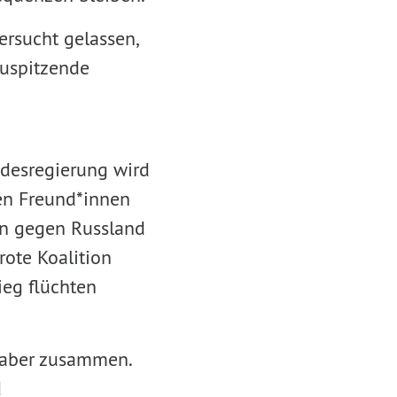
rsucht gelassen,
zuspitzende
undesregierung wird
en Freund*innen
en gegen Russland
rote Koalition
ieg flüchten
t aber zusammen.
d