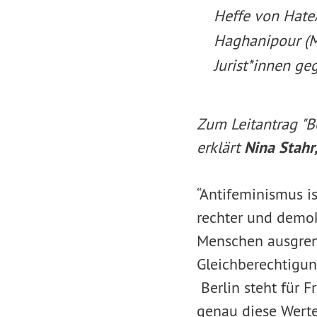
Heffe von Hate
Haghanipour (Md
Jurist*innen ge
Zum Leitantrag "B
erklärt
Nina Stahr
“Antifeminismus i
rechter und demok
Menschen ausgrenz
Gleichberechtigun
Berlin steht für F
genau diese Werte