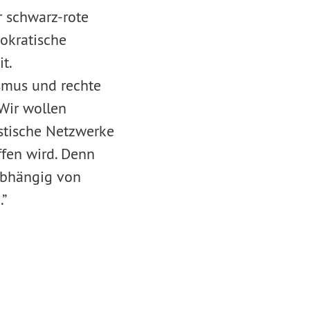
r schwarz-rote
okratische
it.
smus und rechte
 Wir wollen
istische Netzwerke
ffen wird. Denn
nabhängig von
.”