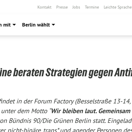
Kontakt
Presse
Jobs
Termine
Leichte Sprache
h mit
Berlin wählt
rüne beraten Strategien gegen Ant
indet in der Forum Factory (Besselstraße 13-14,
 unter dem Motto “
Wir bleiben laut. Gemeinsam
von Bündnis 90/Die Grünen Berlin statt. Eingelad
ter, nicht-binäre, trans*, und agender Personen d