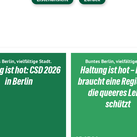
 Berlin, vielfältige Stadt.
Buntes Berlin, vielfältige
g ist hot: CSD 2026
Haltung ist hot – 
in Berlin
braucht eine Reg
die queeres L
schützt