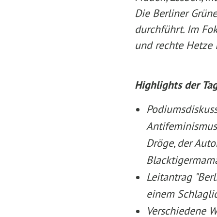
Die Berliner Grüne
durchführt. Im Fo
und rechte Hetze i
Highlights der Ta
Podiumsdiskuss
Antifeminismus”
Dröge, der Auto
Blacktigermam
Leitantrag "Ber
einem Schlagli
Verschiedene W