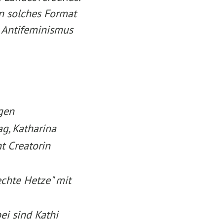
ein solches Format
n Antifeminismus
gen
g, Katharina
t Creatorin
chte Hetze" mit
ei sind Kathi