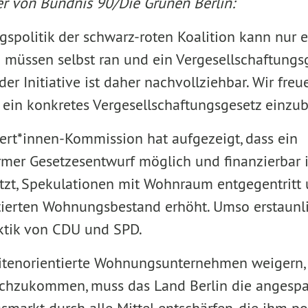
r von Bündnis 90/Die Grünen Berlin:
gspolitik der schwarz-roten Koalition kann nur 
 müssen selbst ran und ein Vergesellschaftungsg
r Initiative ist daher nachvollziehbar. Wir freu
 ein konkretes Vergesellschaftungsgesetz einzub
pert*innen-Kommission hat aufgezeigt, dass ein
mer Gesetzesentwurf möglich und finanzierbar is
tzt, Spekulationen mit Wohnraum entgegentritt
erten Wohnungsbestand erhöht. Umso erstaunlic
ktik von CDU und SPD.
ditenorientierte Wohnungsunternehmen weigern, 
chzukommen, muss das Land Berlin die angespa