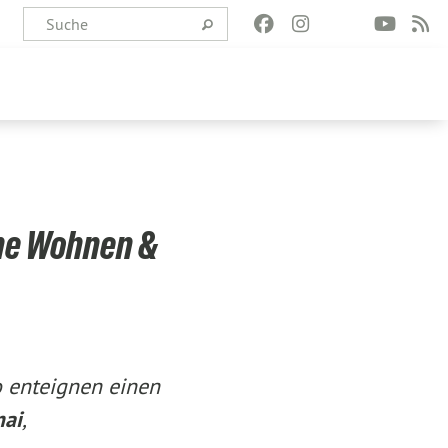
he Wohnen &
 enteignen einen
mai
,