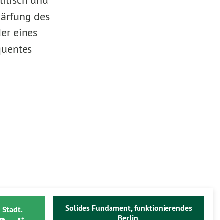
litisch und
härfung des
er eines
quentes
Solides Fundament, funktionierendes
 Stadt.
Berlin.