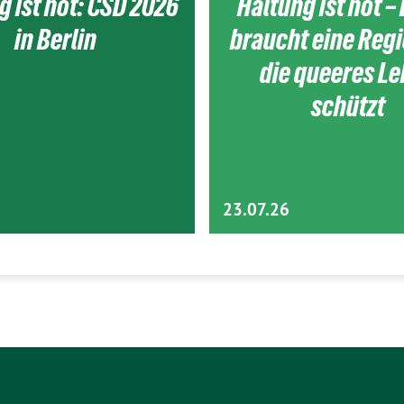
g ist hot: CSD 2026
Haltung ist hot – 
in Berlin
braucht eine Reg
die queeres L
schützt
23.07.26