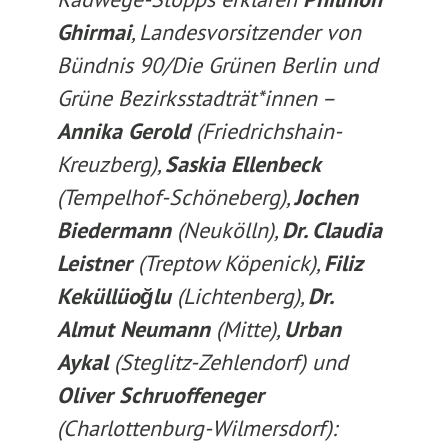
Ghirmai
, Landesvorsitzender von
Bündnis 90/Die Grünen Berlin und
Grüne Bezirksstadträt*innen –
Annika Gerold
(Friedrichshain-
Kreuzberg),
Saskia Ellenbeck
(Tempelhof-Schöneberg),
Jochen
Biedermann
(Neukölln),
Dr. Claudia
Leistner
(Treptow Köpenick),
Filiz
Keküllüoğlu
(Lichtenberg),
Dr.
Almut Neumann
(Mitte),
Urban
Aykal
(Steglitz-Zehlendorf) und
Oliver Schruoffeneger
(Charlottenburg-Wilmersdorf):