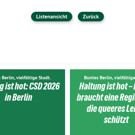
Listenansicht
Zurück
 Berlin, vielfältige Stadt.
Buntes Berlin, vielfältige
g ist hot: CSD 2026
Haltung ist hot – 
in Berlin
braucht eine Reg
die queeres L
schützt