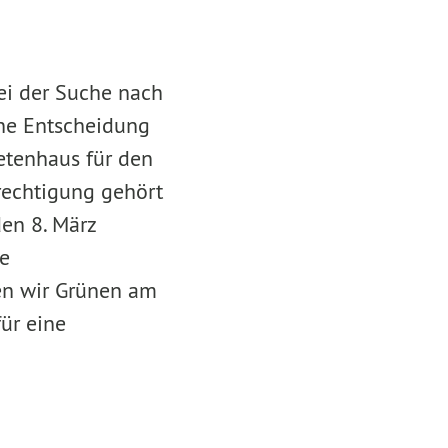
ei der Suche nach
ine Entscheidung
netenhaus für den
rechtigung gehört
en 8. März
ge
den wir Grünen am
für eine