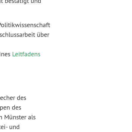
t bestätigt und
olitikwissenschaft
schlussarbeit über
eines
Leitfadens
recher des
pen des
n Münster als
tei- und