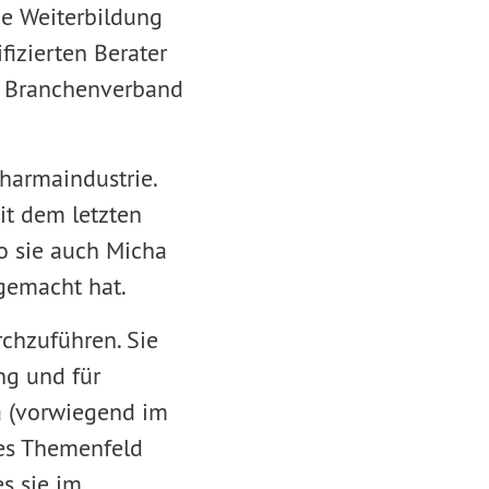
ie Weiterbildung
fizierten Berater
en Branchenverband
harmaindustrie.
eit dem letzten
wo sie auch Micha
gemacht hat.
rchzuführen. Sie
ng und für
a (vorwiegend im
res Themenfeld
s sie im