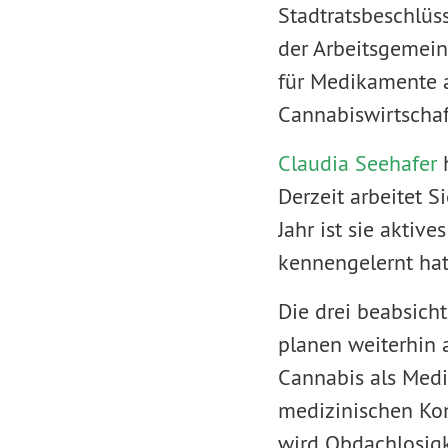
Stadtratsbeschlüs
der Arbeitsgemeins
für Medikamente a
Cannabiswirtschaf
Claudia Seehafer
h
Derzeit arbeitet S
Jahr ist sie aktiv
kennengelernt hat
Die drei beabsich
planen weiterhin 
Cannabis als Medi
medizinischen Kon
wird Obdachlosig