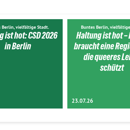
 Berlin, vielfältige Stadt.
Buntes Berlin, vielfältige
g ist hot: CSD 2026
Haltung ist hot – 
in Berlin
braucht eine Reg
die queeres L
schützt
23.07.26