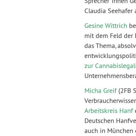
Sprecher*innen Ge
Claudia Seehafer 
Gesine Wittrich
bes
mit dem Feld der D
das Thema, absolv
entwicklungspolit
zur Cannabislegal
Unternehmensbera
Micha Greif
(2FB S
Verbraucherwissen
Arbeitskreis Hanf
Deutschen Hanfver
auch in München e