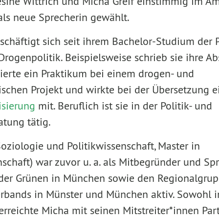
sine Wittrich und Micha Greif einstimmig im Am
als neue Sprecherin gewählt.
chäftigt sich seit ihrem Bachelor-Studium der P
rogenpolitik. Beispielsweise schrieb sie ihre Ab
ierte ein Praktikum bei einem drogen- und
ischen Projekt und wirkte bei der Übersetzung 
isierung
mit. Beruflich ist sie in der Politik- und
tung tätig.
oziologie und Politikwissenschaft, Master in
schaft) war zuvor u. a. als Mitbegründer und Sp
der Grünen in München sowie den Regionalgrup
bands in Münster und München aktiv. Sowohl i
rreichte Micha mit seinen Mitstreiter*innen Par