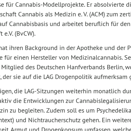
se für Cannabis-Modellprojekte. Er absolvierte d
chaft Cannabis als Medizin e. V. (ACM) zum zerti
uf Cannabisbasis und arbeitet beruflich für d
t e.V. (BvCW).
at ihren Background in der Apotheke und der P
ie für einen Hersteller von Medizinalcannabis. S
es Mitglied des Deutschen Hanfverbands Berlin, 
, der sie auf die LAG Drogenpolitik aufmerksam 
tigen, die LAG-Sitzungen weiterhin monatlich du
aktiv die Entwicklungen zur Cannabislegalisieru
zin zu begleiten. Zudem soll es um Psychedelik
text) und Nichtraucherschutz gehen. Ein weite
keit, Armut und Drogenkonsum umfassen, welche