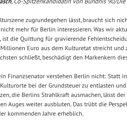
rasch
, Co-Spitzenkandidatin von Bündnis 90/Die
lturszene zugrundegehen lässt, braucht sich nic
 nicht mehr für Berlin interessieren. Was wir aktu
, ist die Quittung für gravierende Fehlentsche
illionen Euro aus dem Kulturetat streicht und z
hsten schließt, beschädigt den Markenkern dies
n Finanzsenator verstehen Berlin nicht: Statt in
Kulturorte bei der Grundsteuer zu entlasten und
zen, die Berlins Strahlkraft ausmachen, lässt de
en Auges weiter ausbluten. Das trübt die Perspe
der kommenden Jahre erheblich.