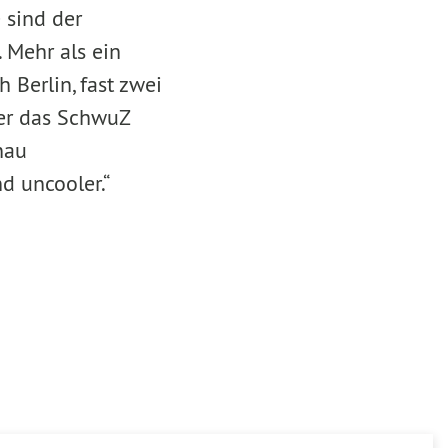
 sind der
 Mehr als ein
 Berlin, fast zwei
der das SchwuZ
nau
d uncooler.“