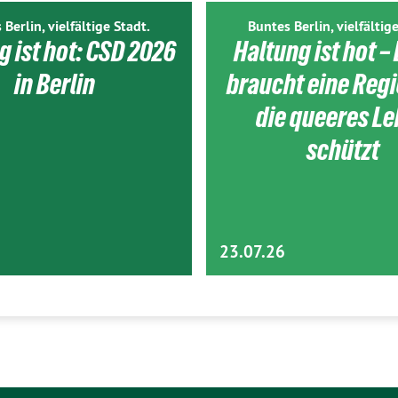
 Berlin, vielfältige Stadt.
Buntes Berlin, vielfältige
g ist hot: CSD 2026
Haltung ist hot – 
in Berlin
braucht eine Reg
die queeres L
schützt
23.07.26