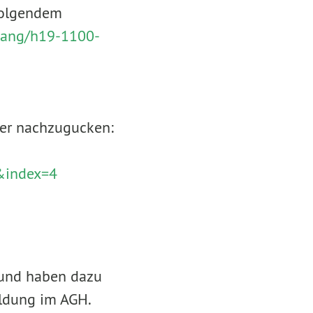
folgendem
rgang/h19-1100-
ier nachzugucken:
&index=4
 und haben dazu
ildung im AGH.