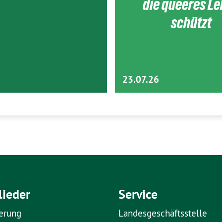
die queeres L
schützt
23.07.26
lieder
Service
erung
Landesgeschäftsstelle