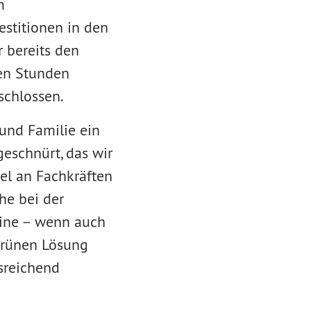
m
stitionen in den
 bereits den
ben Stunden
schlossen.
und Familie ein
schnürt, das wir
gel an Fachkräften
che bei der
eine – wenn auch
tgrünen Lösung
usreichend