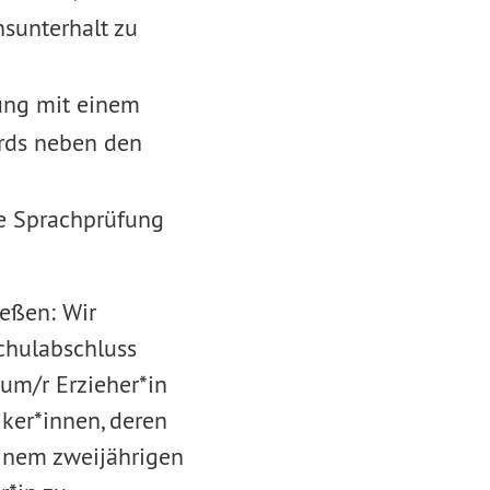
sunterhalt zu
ung mit einem
ards neben den
re Sprachprüfung
eßen: Wir
chulabschluss
zum/r Erzieher*in
ker*innen, deren
einem zweijährigen