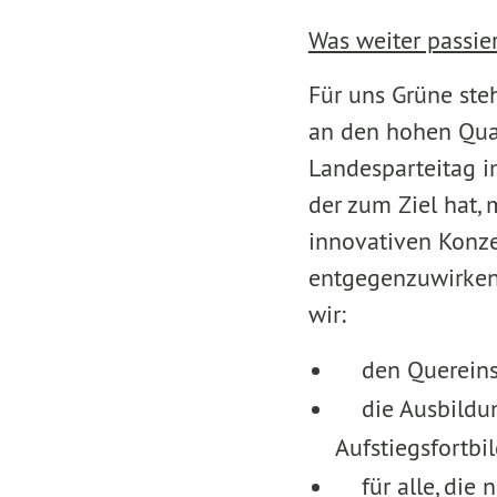
Was weiter passi
Für uns Grüne steh
an den hohen Qual
Landesparteitag i
der zum Ziel hat, 
innovativen Konze
entgegenzuwirken
wir:
den Quereinsti
die Ausbildung
Aufstiegsfortbi
für alle, die n