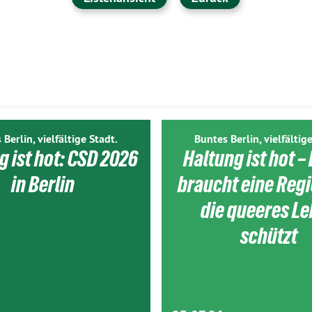
 Berlin, vielfältige Stadt.
Buntes Berlin, vielfältige
g ist hot: CSD 2026
Haltung ist hot – 
in Berlin
braucht eine Reg
die queeres L
schützt