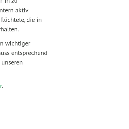
r*in zu
ntern aktiv
lüchtete, die in
halten.
in wichtiger
muss entsprechend
t unseren
r
.