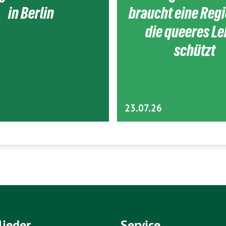
in Berlin
braucht eine Reg
die queeres L
schützt
23.07.26
lieder
Service