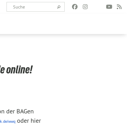
e online!
on der BAGen
oder hier
ink.de/wwq