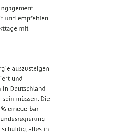
s Engagement
it und empfehlen
kttage mit
gie auszusteigen,
iert und
n in Deutschland
n sein müssen. Die
0% erneuerbar.
 Bundesregierung
chuldig, alles in