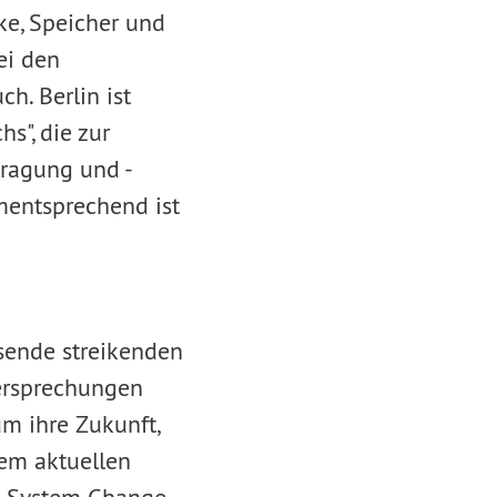
ke, Speicher und
ei den
h. Berlin ist
s", die zur
tragung und -
mentsprechend ist
usende streikenden
Versprechungen
um ihre Zukunft,
dem aktuellen