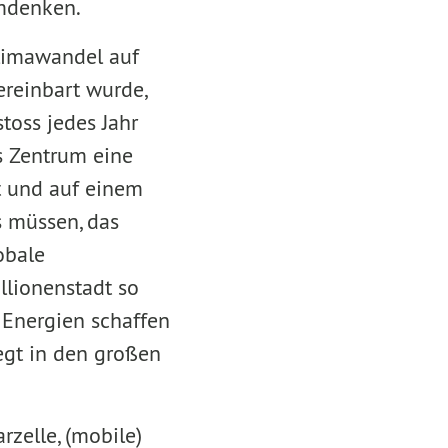
umdenken.
limawandel auf
ereinbart wurde,
toss jedes Jahr
s Zentrum eine
t und auf einem
 müssen, das
obale
illionenstadt so
 Energien schaffen
egt in den großen
zelle, (mobile)