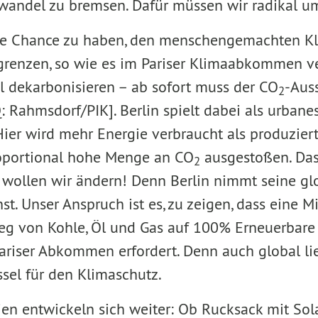
wandel zu bremsen. Dafür müssen wir radikal 
e Chance zu haben, den menschengemachten K
egrenzen, so wie es im Pariser Klimaabkommen v
l dekarbonisieren – ab sofort muss der CO
-Auss
2
 Rahmsdorf/PIK]. Berlin spielt dabei als urbane
Hier wird mehr Energie verbraucht als produzier
roportional hohe Menge an CO
ausgestoßen. Das
2
wollen wir ändern! Denn Berlin nimmt seine gl
t. Unser Anspruch ist es, zu zeigen, dass eine M
eg von Kohle, Öl und Gas auf 100% Erneuerbare
Pariser Abkommen erfordert. Denn auch global li
ssel für den Klimaschutz.
n entwickeln sich weiter: Ob Rucksack mit Solar