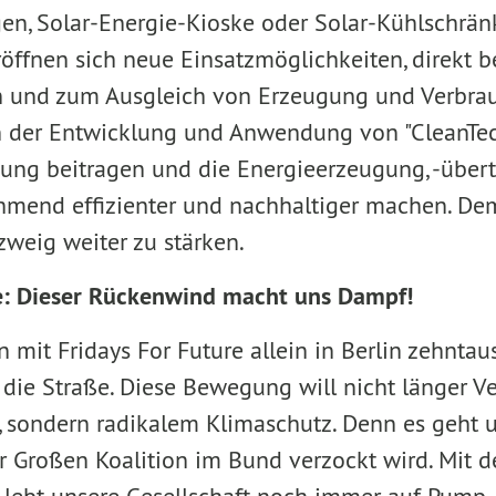
en, Solar-Energie-Kioske oder Solar-Kühlschrän
röffnen sich neue Einsatzmöglichkeiten, direkt b
 und zum Ausgleich von Erzeugung und Verbrauc
in der Entwicklung und Anwendung von "CleanTech
ng beitragen und die Energieerzeugung, -über
mend effizienter und nachhaltiger machen. De
zweig weiter zu stärken.
e: Dieser Rückenwind macht uns Dampf!
 mit Fridays For Future allein in Berlin zehnta
 die Straße. Diese Bewegung will nicht länger 
e, sondern radikalem Klimaschutz. Denn es geht 
er Großen Koalition im Bund verzockt wird. Mit 