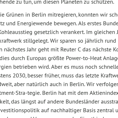
hende zu tun, um diesen Planeten zu schützen.
ie Grünen in Berlin mitregieren, konnten wir sc
tz und Energiewende bewegen. Als erstes Bunde
Kohleausstieg gesetzlich verankert. Im gleichen 
raftwerk stillgelegt. Wir sparen so jährlich run
n nächstes Jahr geht mit Reuter C das nächste 
d dies durch Europas größte Power-to-Heat Anlage
gien betrieben wird. Aber es muss noch schnell
stens 2030, besser früher, muss das letzte Kraftw
weit, aber natürlich auch in Berlin. Wir verfolge
tment-Stra-tegie. Berlin hat mit dem Aktienindex
kelt, das längst auf andere Bundesländer ausstrah
nvestitionspolitik auf nachhaltiger Basis zentral 