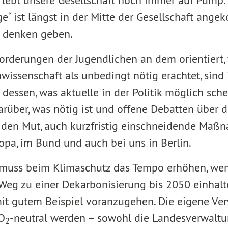
 lebt unsere Gesellschaft noch immer auf Pump
e“ ist längst in der Mitte der Gesellschaft an
zu denken geben.
orderungen der Jugendlichen an dem orientiert, 
wissenschaft als unbedingt nötig erachtet, sind
 dessen, was aktuelle in der Politik möglich sch
über, was nötig ist und offene Debatten über di
 den Mut, auch kurzfristig einschneidende Maß
opa, im Bund und auch bei uns in Berlin.
 muss beim Klimaschutz das Tempo erhöhen, wen
Weg zu einer Dekarbonisierung bis 2050 einhalte
 mit gutem Beispiel voranzugehen. Die eigene V
O
-neutral werden – sowohl die Landesverwaltu
2