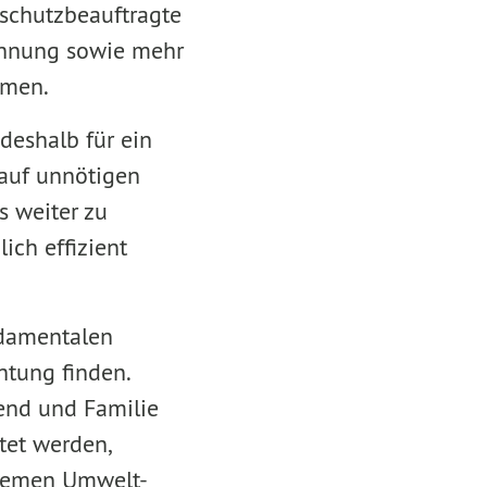
maschutzbeauftragte
echnung sowie mehr
hmen.
deshalb für ein
 auf unnötigen
s weiter zu
ch effizient
ndamentalen
htung finden.
gend und Familie
tet werden,
Themen Umwelt-