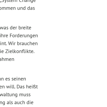
. „System Change
gekommen und das
was der breite
 ihre Forderungen
eint. Wir brauchen
e Zielkonflikte.
nahmen
n es seinen
n will. Das heißt
erwaltung muss
ng als auch die