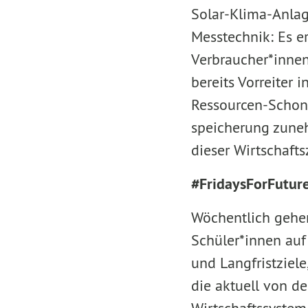
Solar-Klima-Anlag
Messtechnik: Es e
Verbraucher*innen
bereits Vorreiter 
Ressourcen-Schonu
speicherung zuneh
dieser Wirtschafts
#FridaysForFutur
Wöchentlich gehen
Schüler*innen auf
und Langfristziel
die aktuell von d