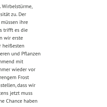
 Wirbelstürme,
tät zu. Der
 müssen ihre
trifft es die
 wir erste
r heißesten
ieren und Pflanzen
ehmend mit
mmer wieder vor
trengem Frost
tellen, dass wir
ens jetzt muss
ine Chance haben