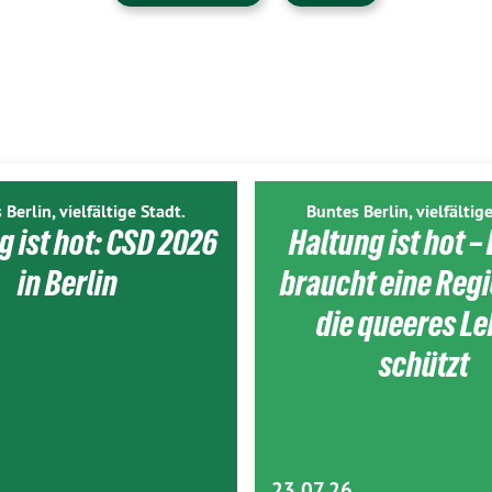
 Berlin, vielfältige Stadt.
Buntes Berlin, vielfältige
g ist hot: CSD 2026
Haltung ist hot – 
in Berlin
braucht eine Reg
die queeres L
schützt
23.07.26