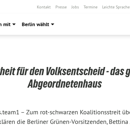
Kontakt
Presse
Jobs
Termine
Leichte Sprache
h mit
Berlin wählt
heit für den Volksentscheid - das 
Abgeordnetenhaus
s.team1 –
Zum rot-schwarzen Koalitionsstreit üb
lären die Berliner Grünen-Vorsitzenden, Bettina