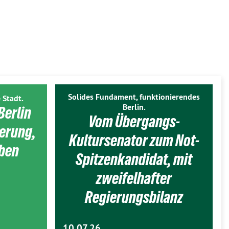
Solides Fundament, funktionierendes
 Stadt.
Berlin.
Berlin
Vom Übergangs-
ierung,
Kultursenator zum Not-
eben
Spitzenkandidat, mit
zweifelhafter
Regierungsbilanz
10.07.26