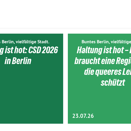
 Berlin, vielfältige Stadt.
Buntes Berlin, vielfältige
g ist hot: CSD 2026
Haltung ist hot – 
in Berlin
braucht eine Reg
die queeres L
schützt
23.07.26