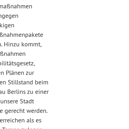
tzmaßnahmen
ingegen
kigen
Maßnahmenpakete
. Hinzu kommt,
zmaßnahmen
litätsgesetz,
en Plänen zur
en Stillstand beim
u Berlins zu einer
 unsere Stadt
e gerecht werden.
erreichen als es