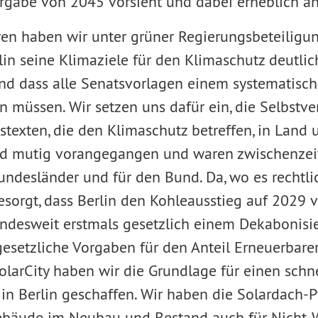
orgabe von 2045 vorsieht und dabei erheblich a
ren haben wir unter grüner Regierungsbeteiligun
in seine Klimaziele für den Klimaschutz deutlic
und dass alle Senatsvorlagen einem systematisc
 müssen. Wir setzen uns dafür ein, die Selbstve
stexten, die den Klimaschutz betreffen, in Land
ind mutig vorangegangen und waren zwischenzeit
Bundesländer und für den Bund. Da, wo es rechtli
esorgt, dass Berlin den Kohleausstieg auf 2029 v
ndesweit erstmals gesetzlich einem Dekabonisi
esetzliche Vorgaben für den Anteil Erneuerbarer 
larCity haben wir die Grundlage für einen schn
n Berlin geschaffen. Wir haben die Solardach-Pfl
Gebäude im Neubau und Bestand auch für Nich