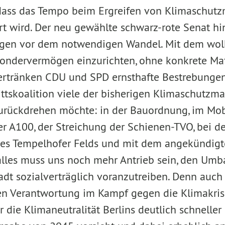
 dass das Tempo beim Ergreifen von Klimaschu
ert wird. Der neu gewählte schwarz-rote Senat h
Augen vor dem notwendigen Wandel. Mit dem wol
 Sondervermögen einzurichten, ohne konkrete 
ertränken CDU und SPD ernsthafte Bestrebungen
ittskoalition viele der bisherigen Klimaschut
rückdrehen möchte: in der Bauordnung, im Mobi
r A100, der Streichung der Schienen-TVO, bei d
des Tempelhofer Felds und mit dem angekündigt
lles muss uns noch mehr Antrieb sein, den Umba
adt sozialverträglich voranzutreiben. Denn auch
en Verantwortung im Kampf gegen die Klimakris
 die Klimaneutralität Berlins deutlich schneller 