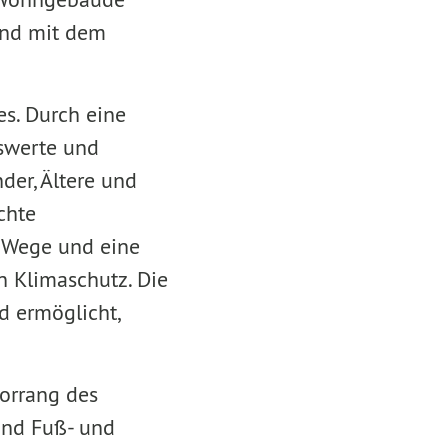
und mit dem
es. Durch eine
swerte und
der, Ältere und
chte
e Wege und eine
n Klimaschutz. Die
 ermöglicht,
orrang des
und Fuß- und