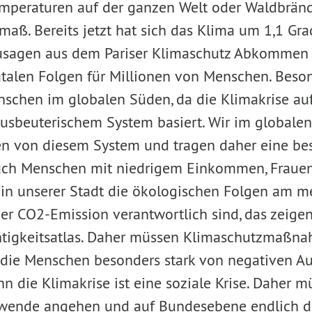
emperaturen auf der ganzen Welt oder Waldbränd
ß. Bereits jetzt hat sich das Klima um 1,1 Gr
Zusagen aus dem Pariser Klimaschutz Abkommen
atalen Folgen für Millionen von Menschen. Beso
nschen im globalen Süden, da die Klimakrise au
ausbeuterischem System basiert. Wir im globale
en von diesem System und tragen daher eine be
uch Menschen mit niedrigem Einkommen, Frauen
in unserer Stadt die ökologischen Folgen am me
er CO2-Emission verantwortlich sind, das zeigen
tigkeitsatlas. Daher müssen Klimaschutzmaßnah
 die Menschen besonders stark von negativen 
nn die Klimakrise ist eine soziale Krise. Daher 
awende angehen und auf Bundesebene endlich d