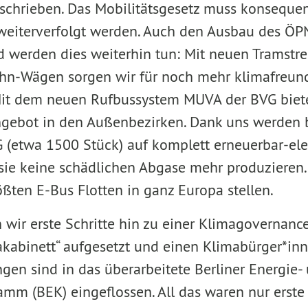
schrieben. Das Mobilitätsgesetz muss konsequ
weiterverfolgt werden. Auch den Ausbau des ÖP
 werden dies weiterhin tun: Mit neuen Tramstr
n-Wägen sorgen wir für noch mehr klimafreund
Mit dem neuen Rufbussystem MUVA der BVG biete
gebot in den Außenbezirken. Dank uns werden 
G (etwa 1500 Stück) auf komplett erneuerbar-ele
 sie keine schädlichen Abgase mehr produzieren
ößten E-Bus Flotten in ganz Europa stellen.
wir erste Schritte hin zu einer Klimagovernan
makabinett“ aufgesetzt und einen Klimabürger*inn
en sind in das überarbeitete Berliner Energie-
mm (BEK) eingeflossen. All das waren nur erste S