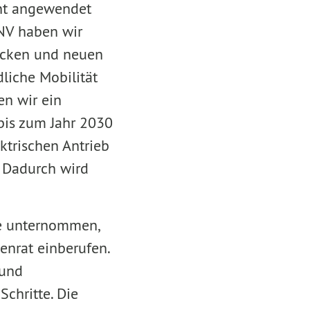
ent angewendet
NV haben wir
ecken und neuen
liche Mobilität
n wir ein
bis zum Jahr 2030
ktrischen Antrieb
. Dadurch wird
ce unternommen,
enrat einberufen.
 und
chritte. Die