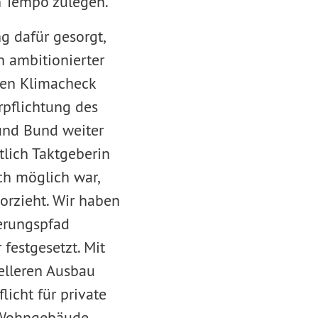
n Tempo zulegen.
g dafür gesorgt,
h ambitionierter
hen Klimacheck
rpflichtung des
 und Bund weiter
lich Taktgeberin
ch möglich war,
orzieht. Wir haben
erungspfad
festgesetzt. Mit
elleren Ausbau
icht für private
t-Wohngebäude