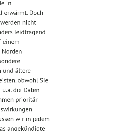
e in
ad erwärmt. Doch
 werden nicht
nders leidtragend
f einem
n Norden
sondere
 und ältere
isten, obwohl Sie
 u.a. die Daten
men prioritär
Auswirkungen
müssen wir in jedem
as angekündigte