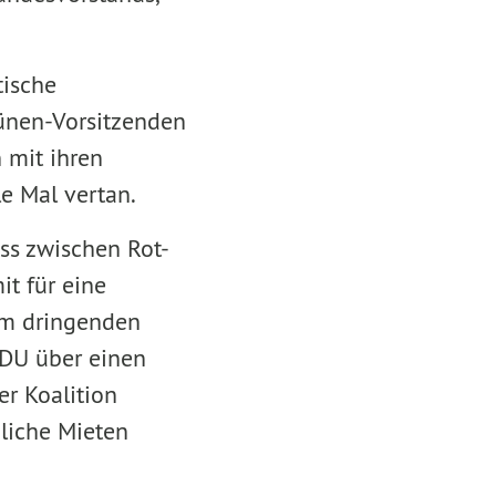
tische
rünen-Vorsitzenden
 mit ihren
e Mal vertan.
iss zwischen Rot-
t für eine
em dringenden
DU über einen
r Koalition
gliche Mieten