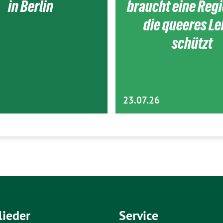
in Berlin
braucht eine Reg
die queeres L
schützt
23.07.26
lieder
Service