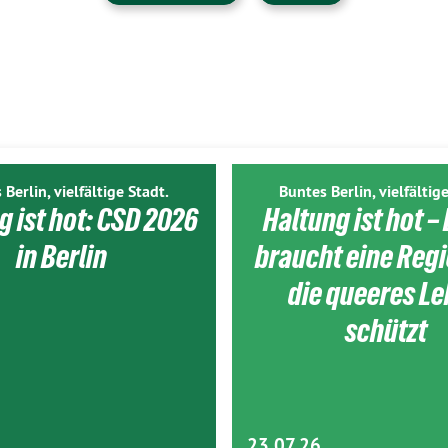
 Berlin, vielfältige Stadt.
Buntes Berlin, vielfältige
g ist hot: CSD 2026
Haltung ist hot – 
in Berlin
braucht eine Reg
die queeres L
schützt
23.07.26