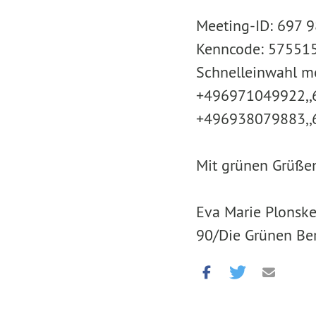
Meeting-ID: 697 
Kenncode: 57551
Schnelleinwahl m
+496971049922,,6
+496938079883,,6
Mit grünen Grüßen
Eva Marie Plonske
90/Die Grünen Ber