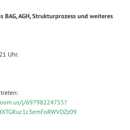
us BAG, AGH, Strukturprozess und weiteres
21 Uhr.
treten:
zoom.us/j/69798224755?
dXTGRuc1c3emFoRWVDZz09