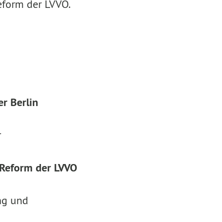
form der LVVO.
r Berlin
r
 Reform der LVVO
ng und