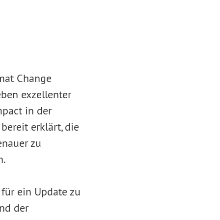
imat Change
eben exzellenter
pact in der
ereit erklärt, die
enauer zu
n.
für ein Update zu
nd der