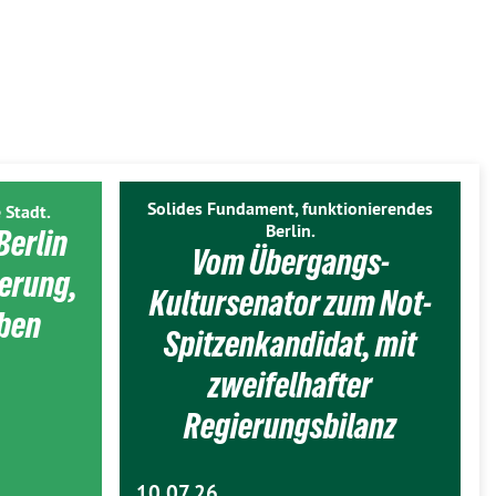
Solides Fundament, funktionierendes
 Stadt.
Berlin.
Berlin
Vom Übergangs-
ierung,
Kultursenator zum Not-
eben
Spitzenkandidat, mit
zweifelhafter
Regierungsbilanz
10.07.26