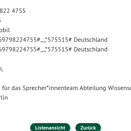
9822 4755
5
obil
9798224755#,,,,*575515# Deutschland
9798224755#,,,,*575515# Deutschland
,
 für das Sprecher*innenteam Abteilung Wissensc
lin
Listenansicht
Zurück