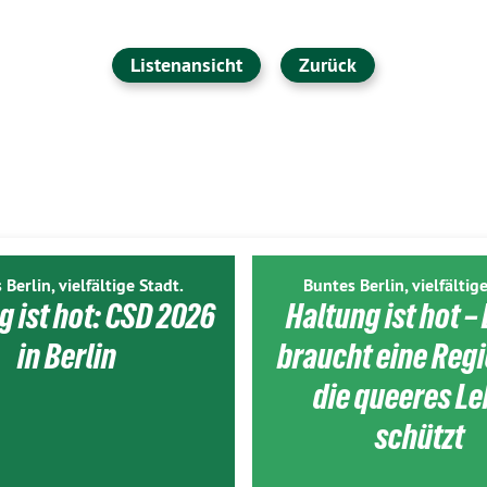
Listenansicht
Zurück
 Berlin, vielfältige Stadt.
Buntes Berlin, vielfältige
g ist hot: CSD 2026
Haltung ist hot – 
in Berlin
braucht eine Reg
die queeres L
schützt