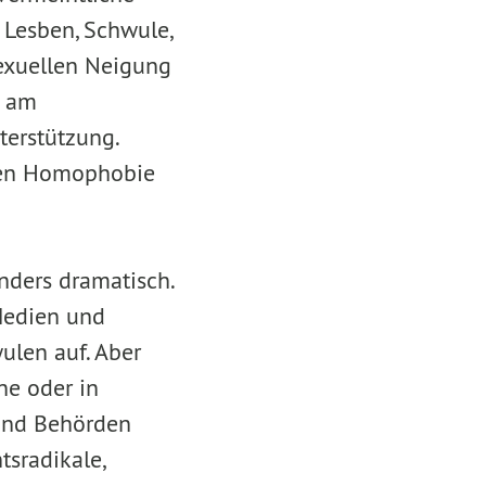
 Lesben, Schwule,
sexuellen Neigung
t am
terstützung.
egen Homophobie
nders dramatisch.
 Medien und
ulen auf. Aber
ne oder in
und Behörden
tsradikale,