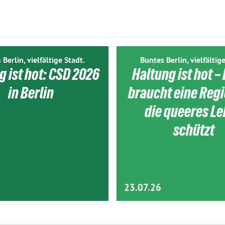
 Berlin, vielfältige Stadt.
Buntes Berlin, vielfältige
g ist hot: CSD 2026
Haltung ist hot – 
in Berlin
braucht eine Reg
die queeres L
schützt
23.07.26