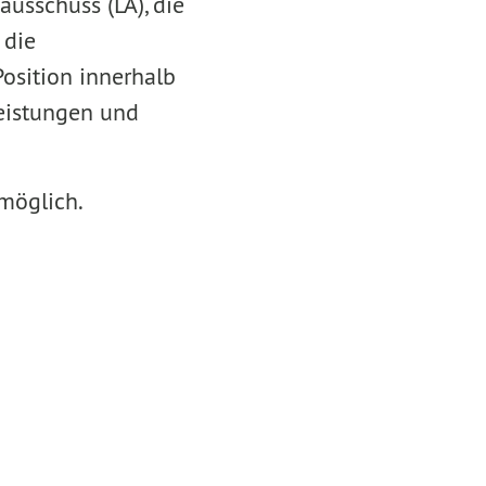
usschuss (LA), die
 die
osition innerhalb
Leistungen und
möglich.