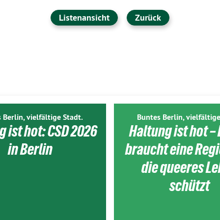
Listenansicht
Zurück
 Berlin, vielfältige Stadt.
Buntes Berlin, vielfältige
g ist hot: CSD 2026
Haltung ist hot – 
in Berlin
braucht eine Reg
die queeres L
schützt