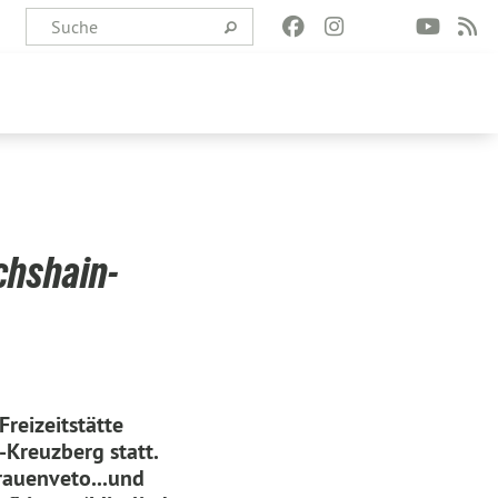
chshain-
reizeitstätte
-Kreuzberg statt.
auenveto...und