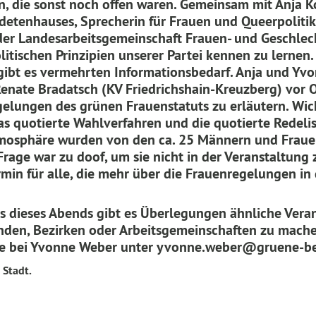
n, die sonst noch offen waren. G
emeinsam mit Anja Ko
detenhauses, Sprecherin für Frauen und Queerpoliti
er Landesarbeitsgemeinschaft Frauen- und Geschlech
litischen Prinzipien unserer Partei kennen zu lernen
 gibt es vermehrten Informationsbedarf. Anja und Yv
enate Bradatsch (KV Friedrichshain-Kreuzberg) vor O
gelungen des grünen Frauenstatuts zu erläutern. Wi
s quotierte Wahlverfahren und die quotierte Redelist
osphäre wurden von den ca. 25 Männern und Frauen
Frage war zu doof, um sie nicht in der Veranstaltung 
rmin für alle, die mehr über die Frauenregelungen in 
s dieses Abends gibt es Überlegungen ähnliche Vera
den, Bezirken oder Arbeitsgemeinschaften zu machen
ne bei Yvonne Weber unter yvonne.weber@gruene-be
 Stadt.