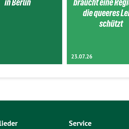
in Berlin
braucht eine Reg
die queeres L
schützt
23.07.26
lieder
Service