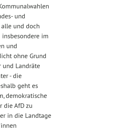
rn Kommunalwahlen
ndes- und
s alle und doch
en insbesondere im
en und
Nicht ohne Grund
r und Landräte
er - die
eshalb geht es
m, demokratische
r die AfD zu
er in die Landtage
*innen