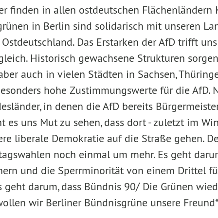
her finden in allen ostdeutschen Flächenlände
grünen in Berlin sind solidarisch mit unseren La
Ostdeutschland. Das Erstarken der AfD trifft un
le gleich. Historisch gewachsene Strukturen sorg
aber auch in vielen Städten in Sachsen, Thüring
besonders hohe Zustimmungswerte für die AfD. 
desländer, in denen die AfD bereits Bürgermeiste
t es uns Mut zu sehen, dass dort - zuletzt im Wint
re liberale Demokratie auf die Straße gehen. D
dtagswahlen noch einmal um mehr. Es geht daru
ern und die Sperrminorität von einem Drittel fü
s geht darum, dass Bündnis 90/ Die Grünen wied
wollen wir Berliner Bündnisgrüne unsere Freund