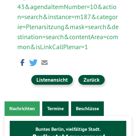
43&agendaItemNumber=10&actio
n=search&instance=m187&categor
ie=Plenarsitzung&mask=search&de
stination=search&contentArea=com
mon&isLinkCallPlenar=1
Listenansicht
Zurück
Nachrichten
Termine
Beschlüsse
Buntes Berlin, vielfältige Stadt.