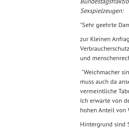
Bundestagsfraktio
Sexspielzeugen:
"Sehr geehrte Da
zur Kleinen Anfra
Verbraucherschutze
und menschenrecht
"Weichmacher sind
muss auch da anse
vermeintliche Tab
Ich erwarte von 
hohen Anteil von 
Hintergrund sind 