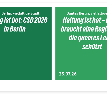
 Berlin, vielfältige Stadt.
Buntes Berlin, vielfältige
g ist hot: CSD 2026
Haltung ist hot – 
in Berlin
braucht eine Reg
die queeres L
schützt
23.07.26