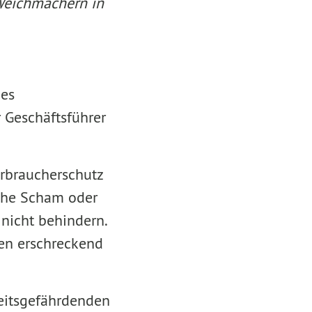
 Weichmachern in
des
r Geschäftsführer
erbraucherschutz
sche Scham oder
nicht behindern.
en erschreckend
eitsgefährdenden