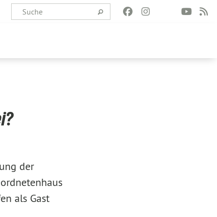
ei?
dung der
eordnetenhaus
en als Gast