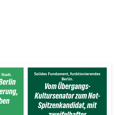
Solides Fundament, funktionierendes
 Stadt.
Berlin.
Berlin
Vom Übergangs-
ierung,
Kultursenator zum Not-
eben
Spitzenkandidat, mit
zweifelhafter