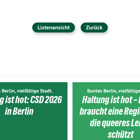
Listenansicht
Zurück
 Berlin, vielfältige Stadt.
Buntes Berlin, vielfältige
g ist hot: CSD 2026
Haltung ist hot – 
in Berlin
braucht eine Reg
die queeres L
schützt