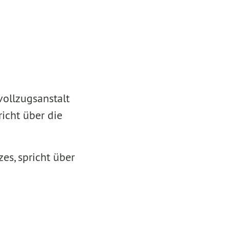
zvollzugsanstalt
richt über die
es, spricht über