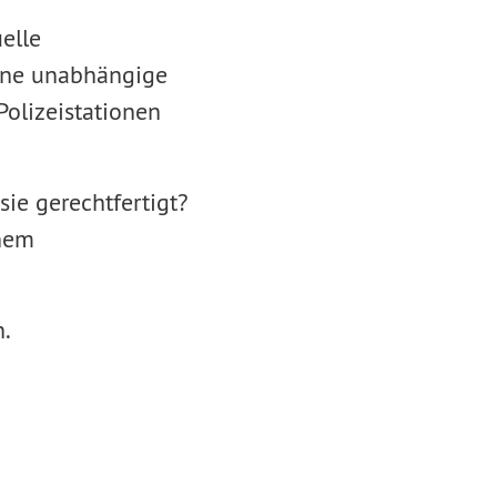
elle
eine unabhängige
olizeistationen
ie gerechtfertigt?
inem
.