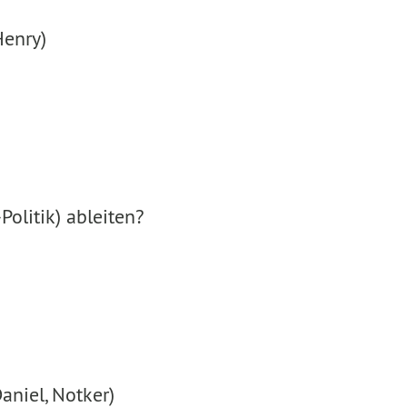
Henry)
olitik) ableiten?
aniel, Notker)