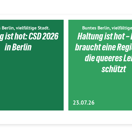
 Berlin, vielfältige Stadt.
Buntes Berlin, vielfältige
g ist hot: CSD 2026
Haltung ist hot – 
in Berlin
braucht eine Reg
die queeres L
schützt
23.07.26