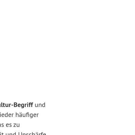
tur-Begriff
und
wieder häufiger
s es zu
eit und Unschärfe