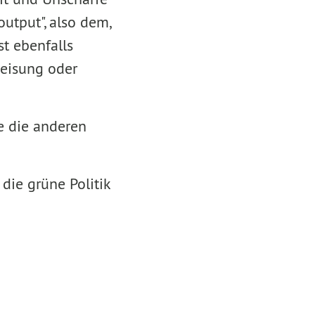
utput", also dem,
st ebenfalls
weisung oder
e die anderen
die grüne Politik