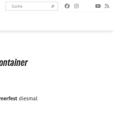
Container
mmerfest
diesmal