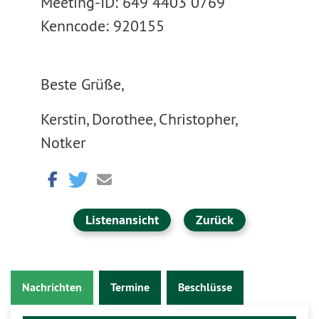
Meeting-ID: 649 4403 0769
Kenncode: 920155
Beste Grüße,
Kerstin, Dorothee, Christopher,
Notker
Listenansicht
Zurück
Nachrichten
Termine
Beschlüsse